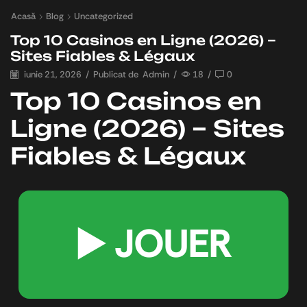
Acasă
Blog
Uncategorized
Top 10 Casinos en Ligne (2026) –
Sites Fiables & Légaux
iunie 21, 2026
/
Publicat de
Admin
/
18
/
0
Top 10 Casinos en
Ligne (2026) – Sites
Fiables & Légaux
▶️ JOUER