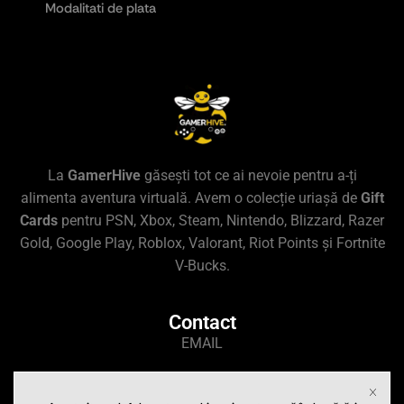
Modalitati de plata
La
GamerHive
găsești tot ce ai nevoie pentru a-ți
alimenta aventura virtuală. Avem o colecție uriașă de
Gift
Cards
pentru PSN, Xbox, Steam, Nintendo, Blizzard, Razer
Gold, Google Play, Roblox, Valorant, Riot Points și Fortnite
V-Bucks.
Contact
EMAIL
admin@gamerhive.ro