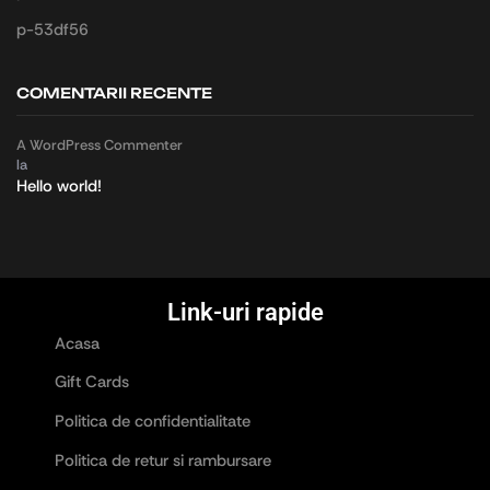
p-53df56
COMENTARII RECENTE
A WordPress Commenter
la
Hello world!
Link-uri rapide
Acasa
Gift Cards
Politica de confidentialitate
Politica de retur si rambursare