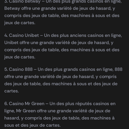
3. Casino Betway – Un des plus grands casinos en ligne,
Betway offre une grande variété de jeux de hasard, y
compris des jeux de table, des machines à sous et des
jeux de cartes.
4. Casino Unibet – Un des plus anciens casinos en ligne,
Unibet offre une grande variété de jeux de hasard, y
compris des jeux de table, des machines à sous et des
jeux de cartes.
5. Casino 888 – Un des plus grands casinos en ligne, 888
offre une grande variété de jeux de hasard, y compris
des jeux de table, des machines à sous et des jeux de
cartes.
6. Casino Mr Green – Un des plus réputés casinos en
ligne, Mr Green offre une grande variété de jeux de
hasard, y compris des jeux de table, des machines à
sous et des jeux de cartes.