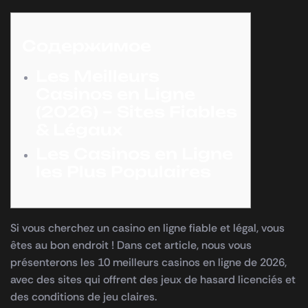
Содержимое
Les Meilleurs
Casinos en Ligne
(2026) – Sites Fiables
& Légaux
Les Casinos en Ligne
les Plus Populaires
Si vous cherchez un casino en ligne fiable et légal, vous
êtes au bon endroit ! Dans cet article, nous vous
présenterons les 10 meilleurs casinos en ligne de 2026,
avec des sites qui offrent des jeux de hasard licenciés et
des conditions de jeu claires.