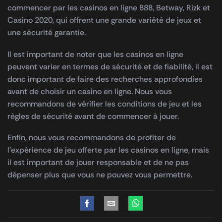
commencer par les casinos en ligne 888, Betway, Rizk et
Casino 2020, qui offrent une grande variété de jeux et
une sécurité garantie.
Il est important de noter que les casinos en ligne
peuvent varier en termes de sécurité et de fiabilité, il est
donc important de faire des recherches approfondies
avant de choisir un casino en ligne. Nous vous
recommandons de vérifier les conditions de jeu et les
règles de sécurité avant de commencer à jouer.
Enfin, nous vous recommandons de profiter de
l’expérience de jeu offerte par les casinos en ligne, mais
il est important de jouer responsable et de ne pas
dépenser plus que vous ne pouvez vous permettre.