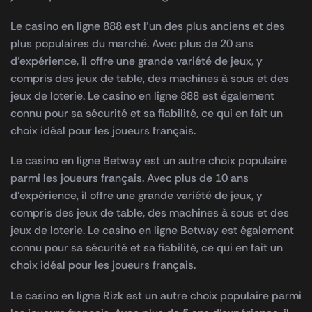
Le casino en ligne 888 est l’un des plus anciens et des
plus populaires du marché. Avec plus de 20 ans
d’expérience, il offre une grande variété de jeux, y
compris des jeux de table, des machines à sous et des
jeux de loterie. Le casino en ligne 888 est également
connu pour sa sécurité et sa fiabilité, ce qui en fait un
choix idéal pour les joueurs français.
Le casino en ligne Betway est un autre choix populaire
parmi les joueurs français. Avec plus de 10 ans
d’expérience, il offre une grande variété de jeux, y
compris des jeux de table, des machines à sous et des
jeux de loterie. Le casino en ligne Betway est également
connu pour sa sécurité et sa fiabilité, ce qui en fait un
choix idéal pour les joueurs français.
Le casino en ligne Rizk est un autre choix populaire parmi