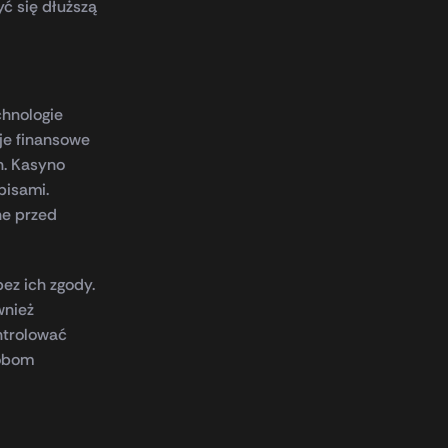
ć się dłuższą
chnologie
je finansowe
h. Kasyno
pisami.
ne przed
ez ich zgody.
wnież
ontrolować
sobom