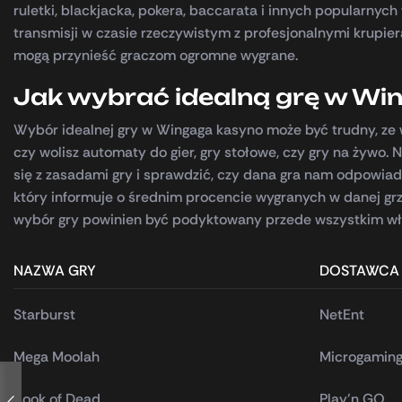
ruletki, blackjacka, pokera, baccarata i innych popularnych
transmisji w czasie rzeczywistym z profesjonalnymi krupie
mogą przynieść graczom ogromne wygrane.
Jak wybrać idealną grę w Wi
Wybór idealnej gry w Wingaga kasyno może być trudny, ze w
czy wolisz automaty do gier, gry stołowe, czy gry na żywo
się z zasadami gry i sprawdzić, czy dana gra nam odpowiad
który informuje o średnim procencie wygranych w danej grz
wybór gry powinien być podyktowany przede wszystkim wła
NAZWA GRY
DOSTAWCA
Starburst
NetEnt
Mega Moolah
Microgamin
Book of Dead
Play'n GO