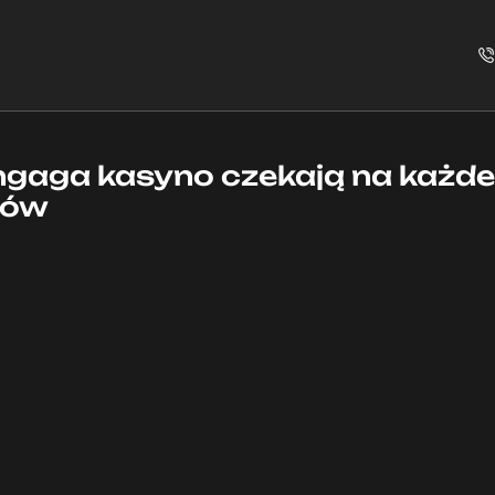
ngaga kasyno czekają na każd
nów