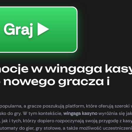
 Graj ▶️
ocje w wingaga kas
 nowego gracza i
popularna, a gracze poszukują platform, które oferują szeroki 
sko do gry. W tym kontekście,
wingaga kasyno
wyróżnia się ja
jak i tych, którzy dopiero rozpoczynają swoją przygodę z ka
utomaty do gier, gry stołowe, a także możliwość uczestniczen