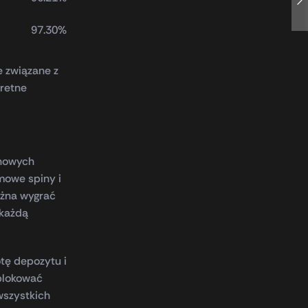
97.30%
e związane z
kretne
 nowych
mowe spiny i
można wygrać
 każdą
tę depozytu i
dblokować
wszystkich