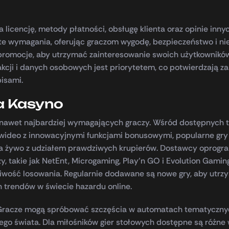
 licencję, metody płatności, obsługę klienta oraz opinie inny
e te wymagania, oferując graczom wygodę, bezpieczeństwo i n
i promocje, aby utrzymać zainteresowanie swoich użytkownikó
akcji i danych osobowych jest priorytetem, co potwierdzają 
isami.
a Kasyno
ą nawet najbardziej wymagających graczy. Wśród dostępnych 
y wideo z innowacyjnymi funkcjami bonusowymi, popularne gry
ry na żywo z udziałem prawdziwych krupierów. Dostawcy oprogr
 takie jak NetEnt, Microgaming, Play'n GO i Evolution Gaming
zciwość losowania. Regularnie dodawane są nowe gry, aby utr
 trendów w świecie hazardu online.
 Gracze mogą spróbować szczęścia w automatach tematyczny
ałego świata. Dla miłośników gier stołowych dostępne są różne