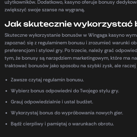
użytkowników. Dodatkowo, kasyno oferuje bonusy dedykow
zwiększyć swoje szanse na wygraną.
Jak skutecznie wykorzystać
Skuteczne wykorzystanie bonusów w Wingaga kasyno wymaga
zapoznać się z regulaminem bonusu i zrozumieć warunki ob
preferencjom i stylowi gry. Po trzecie, należy grać odpowi
tym, że bonusy są narzędziem marketingowym, które ma na c
traktować bonusów jako sposobu na szybki zysk, ale raczej
Zawsze czytaj regulamin bonusu.
Wybierz bonus odpowiedni do Twojego stylu gry.
Grauj odpowiedzialnie i ustal budżet.
Wykorzystaj bonus do wypróbowania nowych gier.
Bądź cierpliwy i pamiętaj o warunkach obrotu.