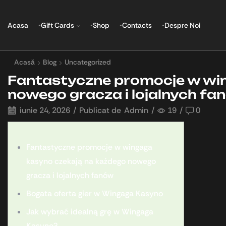
Acasa
Gift Cards
Shop
Contacts
Despre Noi
Acasă
Blog
Uncategorized
Fantastyczne promocje w wi
nowego gracza i lojalnych fa
iunie 24, 2026
/
Publicat de
Admin
/
19
/
0
Fantastyczne promocje w wingaga
kasyno czekają na każdego nowego
gracza i lojalnych fanów
Bogata oferta gier w Wingaga Kasyno
Jak wybrać idealną grę w Wingaga
Kasyno?