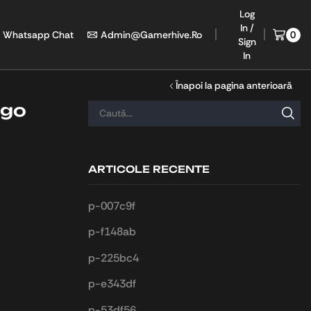
Log
In /
Whatsapp Chat
Admin@gamerhive.ro
0
Sign
In
Înapoi la pagina anterioară
ego
ARTICOLE RECENTE
p-007c9f
p-f148ab
p-225bc4
p-e343df
p-53df56