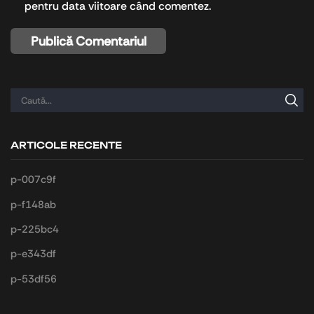
pentru data viitoare când comentez.
ARTICOLE RECENTE
p-007c9f
p-f148ab
p-225bc4
p-e343df
p-53df56