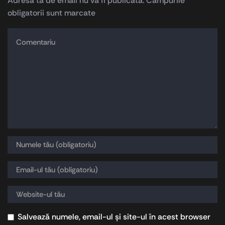
Adresa ta de email nu va fi publicată. Câmpurile
obligatorii sunt marcate
Salvează numele, email-ul și site-ul în acest browser