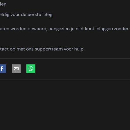
len
eldig voor de eerste inleg
eten worden bewaard, aangezien je niet kunt inloggen zonder
ntact op met ons supportteam voor hulp.