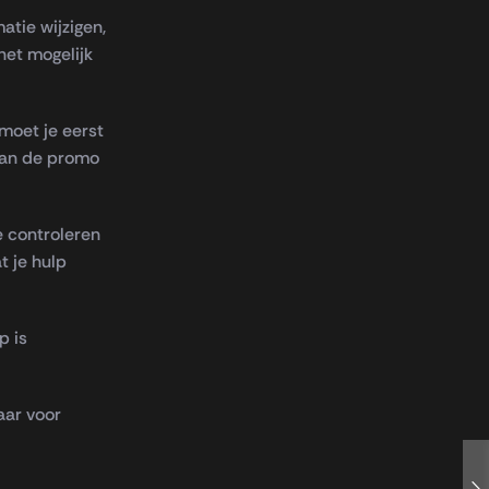
atie wijzigen,
het mogelijk
moet je eerst
van de promo
e controleren
t je hulp
p is
aar voor