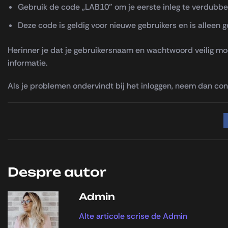
Gebruik de code „LAB10” om je eerste inleg te verdubbe
Deze code is geldig voor nieuwe gebruikers en is alleen g
Herinner je dat je gebruikersnaam en wachtwoord veilig mo
informatie.
Als je problemen ondervindt bij het inloggen, neem dan co
Despre autor
Admin
Alte articole scrise de Admin