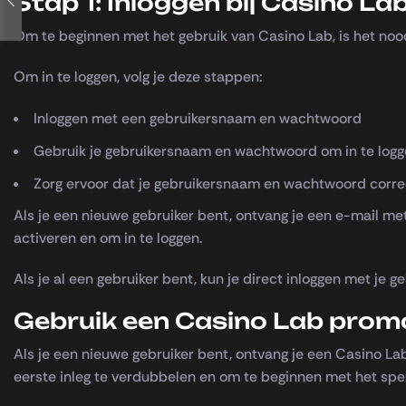
Stap 1: Inloggen bij Casino La
Om te beginnen met het gebruik van Casino Lab, is het nood
Om in te loggen, volg je deze stappen:
Inloggen met een gebruikersnaam en wachtwoord
Gebruik je gebruikersnaam en wachtwoord om in te logg
Zorg ervoor dat je gebruikersnaam en wachtwoord correct
Als je een nieuwe gebruiker bent, ontvang je een e-mail met
activeren en om in te loggen.
Als je al een gebruiker bent, kun je direct inloggen met je
Gebruik een Casino Lab prom
Als je een nieuwe gebruiker bent, ontvang je een Casino L
eerste inleg te verdubbelen en om te beginnen met het spel