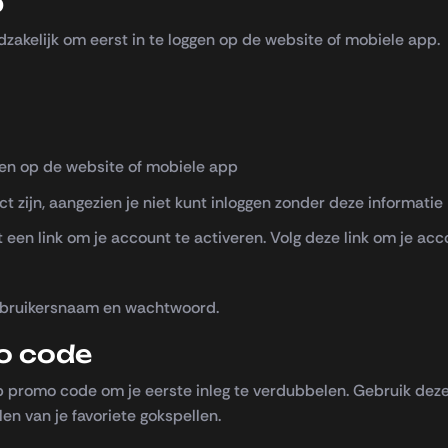
b
zakelijk om eerst in te loggen op de website of mobiele app.
en op de website of mobiele app
 zijn, aangezien je niet kunt inloggen zonder deze informatie
 een link om je account te activeren. Volg deze link om je acc
 gebruikersnaam en wachtwoord.
o code
ab promo code om je eerste inleg te verdubbelen. Gebruik dez
en van je favoriete gokspellen.