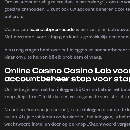
Om uw account veilig te houden, is het belangrijk om uw
goed te onthouden. U kunt ook uw account beheren door te k
beheren.
Casino Lab
casinolabpromocode
is een veilig en betrouwba
Met deze stap-voor-stap gids kunt u gemakkelijk een acc
Als u nog vragen hebt over het inloggen en accountbeheer b
klaar om u te helpen bij elk probleem of vraag.
Online Casino Casino Lab voo
accountbeheer stap voor sta
Om te beginnen met het inloggen bij Casino Lab, is het bel
knop „Registreer” te klikken en vervolgens de vereiste info
Na het creëren van je account, kun je inloggen door op de k
vullen. Als je problemen ondervindt bij het inloggen, is het
wachtwoord instellen door op de knop „Wachtwoord vergete