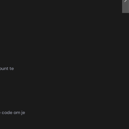
ount te
e code om je