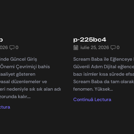
b
p-225bc4
2026
0
iulie 25, 2026
0
rinde Güncel Giriş
Scream Baba ile Eğlenceye H
 Önemi Çevrimiçi bahis
Güvenli Adım Dijital eğlen
aaliyet gösteren
bazı isimler kısa sürede efsa
 yasal düzenlemeler ve
Scream Baba da tam olarak 
eri nedeniyle sık sık alan adı
fenomen. Yüksek...
orunda kalır....
Continuă Lectura
ctura