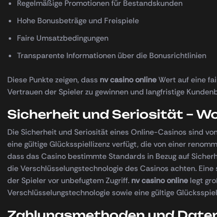
Regelmäßige Promotionen für Bestandskunden
Hohe Bonusbeträge und Freispiele
Faire Umsatzbedingungen
Transparente Informationen über die Bonusrichtlinien
Diese Punkte zeigen, dass
nv casino online
Wert auf eine fai
Vertrauen der Spieler zu gewinnen und langfristige Kunde
Sicherheit und Seriosität – Wo
Die Sicherheit und Seriosität eines Online-Casinos sind von
eine gültige Glücksspiellizenz verfügt, die von einer renom
dass das Casino bestimmte Standards in Bezug auf Sicherheit
die Verschlüsselungstechnologie des Casinos achten. Eine 
der Spieler vor unbefugtem Zugriff.
nv casino online
legt gro
Verschlüsselungstechnologie sowie eine gültige Glücksspiell
Zahlungsmethoden und Date