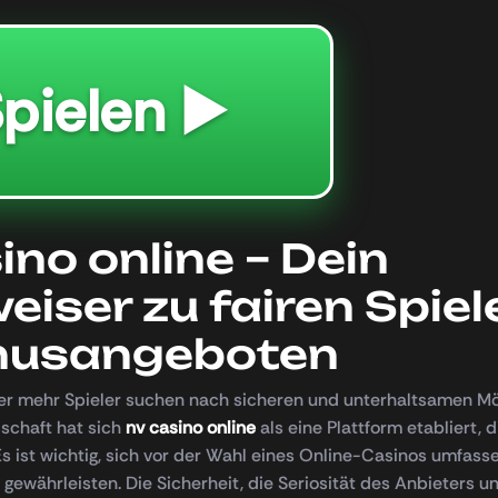
pielen ▶️
ino online – Dein
ser zu fairen Spiel
onusangeboten
mer mehr Spieler suchen nach sicheren und unterhaltsamen Mö
schaft hat sich
nv casino online
als eine Plattform etabliert, d
Es ist wichtig, sich vor der Wahl eines Online-Casinos umfass
gewährleisten. Die Sicherheit, die Seriosität des Anbieters u