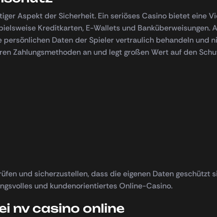
er Aspekt der Sicherheit. Ein seriöses Casino bietet eine Vi
pielsweise Kreditkarten, E-Wallets und Banküberweisungen. 
ie persönlichen Daten der Spieler vertraulich behandeln und ni
heren Zahlungsmethoden an und legt großen Wert auf den Schu
prüfen und sicherzustellen, dass die eigenen Daten geschützt s
tungsvolles und kundenorientiertes Online-Casino.
i nv casino online