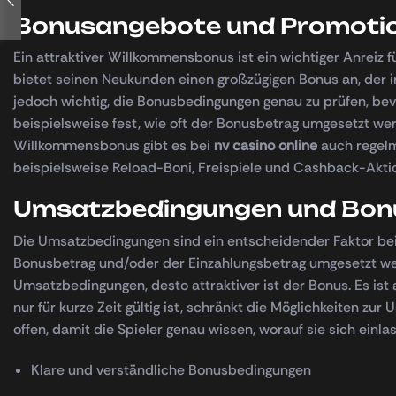
Bonusangebote und Promotion
Ein attraktiver Willkommensbonus ist ein wichtiger Anreiz f
bietet seinen Neukunden einen großzügigen Bonus an, der in
jedoch wichtig, die Bonusbedingungen genau zu prüfen, b
beispielsweise fest, wie oft der Bonusbetrag umgesetzt w
Willkommensbonus gibt es bei
nv casino online
auch regelm
beispielsweise Reload-Boni, Freispiele und Cashback-Akti
Umsatzbedingungen und Bonus
Die Umsatzbedingungen sind ein entscheidender Faktor bei
Bonusbetrag und/oder der Einzahlungsbetrag umgesetzt wer
Umsatzbedingungen, desto attraktiver ist der Bonus. Es ist 
nur für kurze Zeit gültig ist, schränkt die Möglichkeiten zur
offen, damit die Spieler genau wissen, worauf sie sich einla
Klare und verständliche Bonusbedingungen