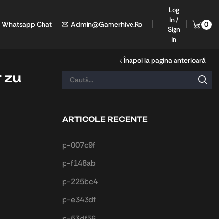
Log
In /
Whatsapp Chat
Admin@gamerhive.ro
0
Sign
In
Înapoi la pagina anterioară
 zu
ARTICOLE RECENTE
p-007c9f
p-f148ab
p-225bc4
p-e343df
p-53df56