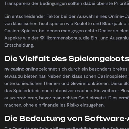
Transparenz der Bedingungen sollten dabei oberste Priorit
Ein entscheidender Faktor bei der Auswahl eines Online-Casi
von klassischen Tischspielen wie Roulette und Blackjack bi
Casino-Spielen, bei denen man gegen echte Dealer spielen ka
Aspekte wie der Willkommensbonus, die Ein- und Auszahlu
Entscheidung.
Die Vielfalt des Spielangebots
nv casino online
zeichnet sich durch ein besonders breites 
etwas zu bieten hat. Neben den klassischen Casinospielen
unterschiedlichen Themen und Gewinnfunktionen. Diese Slot
das Spielerlebnis noch intensiver machen. Ein weiterer Plu
auszuprobieren, bevor man echtes Geld einsetzt. Dies ermög
machen, ohne ein finanzielles Risiko einzugehen.
Die Bedeutung von Software-
Die Qualität der Spiele hängt maßgeblich von den Softwa