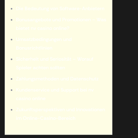
Die Bedeutung von Software-Anbietern
Bonusangebote und Promotionen – Was
bietet nv casino online?
Umsatzbedingungen und
Bonusrichtlinien
Sicherheit und Seriosität – Worauf
Spieler achten sollten
Zahlungsmethoden und Datenschutz
Kundenservice und Support bei nv
casino online
Zukunftsperspektiven und Innovationen
im Online-Casino-Bereich