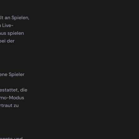
t an Spielen,
 Live-
aus spielen
bei der
ene Spieler
stattet, die
 Demo-Modus
rtraut zu
kannte und