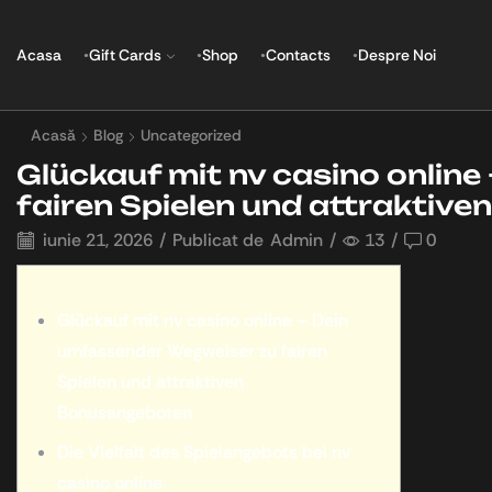
Acasa
Gift Cards
Shop
Contacts
Despre Noi
Acasă
Blog
Uncategorized
Glückauf mit nv casino onlin
fairen Spielen und attraktiv
iunie 21, 2026
/
Publicat de
Admin
/
13
/
0
Glückauf mit nv casino online – Dein
umfassender Wegweiser zu fairen
Spielen und attraktiven
Bonusangeboten
Die Vielfalt des Spielangebots bei nv
casino online