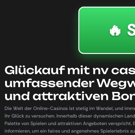
🔥 S
Glückauf mit nv cas
umfassender Wegwei
und attraktiven B
Die Welt der Online-Casinos ist stetig im Wandel, und im
ihr Glück zu versuchen. Innerhalb dieser dynamischen Land
Palette von Spielen und attraktiven Angeboten verspricht. 
informieren, um ein faires und angenehmes Spielerlebnis zu 