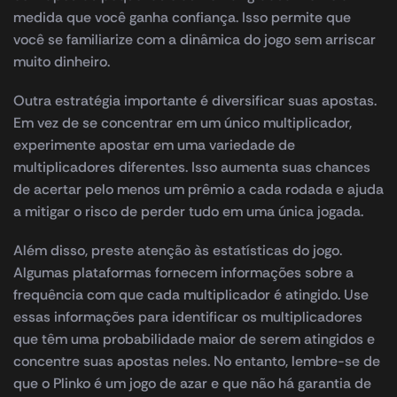
medida que você ganha confiança. Isso permite que
você se familiarize com a dinâmica do jogo sem arriscar
muito dinheiro.
Outra estratégia importante é diversificar suas apostas.
Em vez de se concentrar em um único multiplicador,
experimente apostar em uma variedade de
multiplicadores diferentes. Isso aumenta suas chances
de acertar pelo menos um prêmio a cada rodada e ajuda
a mitigar o risco de perder tudo em uma única jogada.
Além disso, preste atenção às estatísticas do jogo.
Algumas plataformas fornecem informações sobre a
frequência com que cada multiplicador é atingido. Use
essas informações para identificar os multiplicadores
que têm uma probabilidade maior de serem atingidos e
concentre suas apostas neles. No entanto, lembre-se de
que o Plinko é um jogo de azar e que não há garantia de