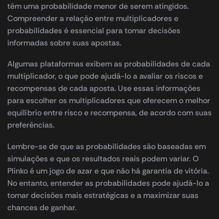
têm uma probabilidade menor de serem atingidos.
Compreender a relação entre multiplicadores e
probabilidades é essencial para tomar decisões
informadas sobre suas apostas.
Algumas plataformas exibem as probabilidades de cada
multiplicador, o que pode ajudá-lo a avaliar os riscos e
recompensas de cada aposta. Use essas informações
para escolher os multiplicadores que oferecem o melhor
equilíbrio entre risco e recompensa, de acordo com suas
preferências.
Lembre-se de que as probabilidades são baseadas em
simulações e que os resultados reais podem variar. O
Plinko é um jogo de azar e que não há garantia de vitória.
No entanto, entender as probabilidades pode ajudá-lo a
tomar decisões mais estratégicas e a maximizar suas
chances de ganhar.