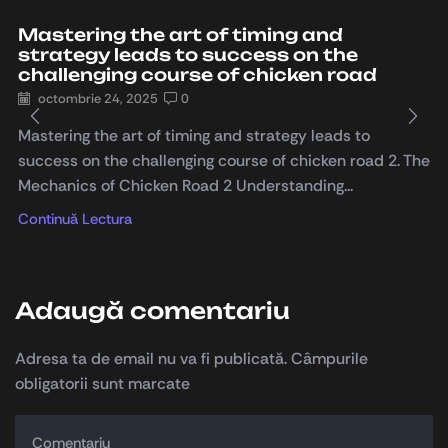
Mastering the art of timing and
strategy leads to success on the
challenging course of chicken road
octombrie 24, 2025
0
Mastering the art of timing and strategy leads to
success on the challenging course of chicken road 2. The
Mechanics of Chicken Road 2 Understanding...
Continuă Lectura
Adaugă comentariu
Adresa ta de email nu va fi publicată. Câmpurile
obligatorii sunt marcate