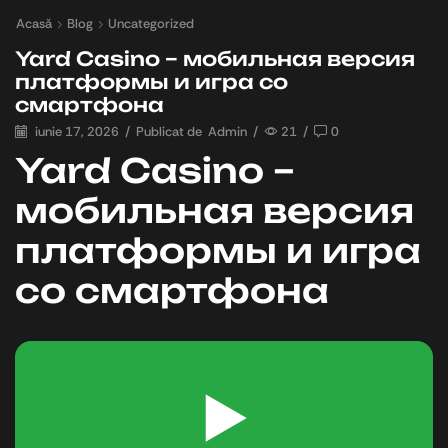
Acasă
Blog
Uncategorized
Yard Casino – мобильная версия
платформы и игра со
смартфона
iunie 17, 2026
/
Publicat de
Admin
/
21
/
0
Yard Casino –
мобильная версия
платформы и игра
со смартфона
▶️