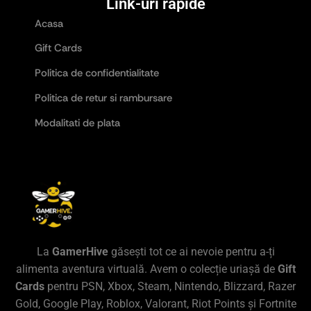
Link-uri rapide
Acasa
Gift Cards
Politica de confidentialitate
Politica de retur si rambursare
Modalitati de plata
La
GamerHive
găsești tot ce ai nevoie pentru a-ți
alimenta aventura virtuală. Avem o colecție uriașă de
Gift
Cards
pentru PSN, Xbox, Steam, Nintendo, Blizzard, Razer
Gold, Google Play, Roblox, Valorant, Riot Points și Fortnite