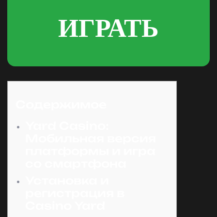
ИГРАТЬ
Содержимое
Yard Casino:
Мобильная версия
платформы и игра
со смартфона
Установка и
регистрация в
Casino Yard