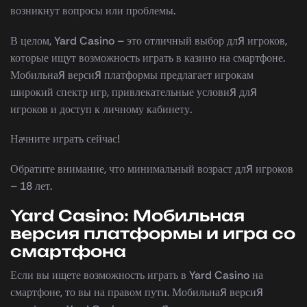
возникнут вопросы или проблемы.
В целом, Yard Casino – это отличный выбор для игроков,
которые ищут возможность играть в казино на смартфоне.
Мобильная версия платформы предлагает игрокам
широкий спектр игр, привлекательные условия для
игроков и доступ к личному кабинету.
Начните играть сейчас!
Обратите внимание, что минимальный возраст для игроков
– 18 лет.
Yard Casino: Мобильная
версия платформы и игра со
смартфона
Если вы ищете возможность играть в Yard Casino на
смартфоне, то вы на правом пути. Мобильная версия