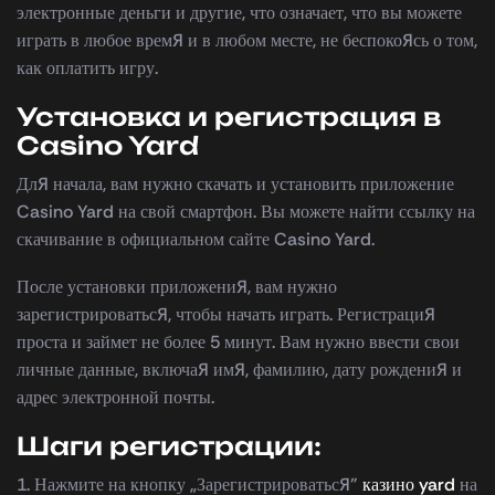
электронные деньги и другие, что означает, что вы можете
играть в любое время и в любом месте, не беспокоясь о том,
как оплатить игру.
Установка и регистрация в
Casino Yard
Для начала, вам нужно скачать и установить приложение
Casino Yard на свой смартфон. Вы можете найти ссылку на
скачивание в официальном сайте Casino Yard.
После установки приложения, вам нужно
зарегистрироваться, чтобы начать играть. Регистрация
проста и займет не более 5 минут. Вам нужно ввести свои
личные данные, включая имя, фамилию, дату рождения и
адрес электронной почты.
Шаги регистрации:
1. Нажмите на кнопку „Зарегистрироваться”
казино yard
на