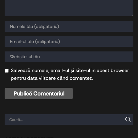
Salvează numele, email-ul și site-ul în acest browser
pentru data viitoare când comentez.