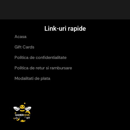
Link-uri rapide
Acasa
Gift Cards
Politica de confidentialitate
Politica de retur si rambursare
Modalitati de plata