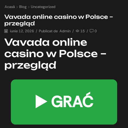
Acasă
Blog
Uncategorized
Vavada online casino w Polsce –
przegląd
iunie 12, 2026
/
Publicat de
Admin
/
15
/
0
Vavada online
casino w Polsce –
przegląd
▶️ GRAĆ