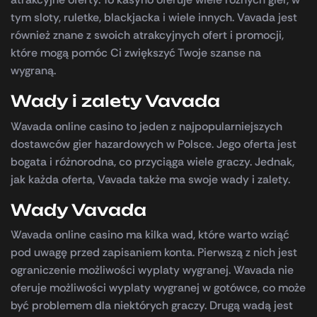
tym sloty, ruletke, blackjacka i wiele innych. Vavada jest
również znane z swoich atrakcyjnych ofert i promocji,
które mogą pomóc Ci zwiększyć Twoje szanse na
wygraną.
Wady i zalety Vavada
Wavada online casino to jeden z najpopularniejszych
dostawców gier hazardowych w Polsce. Jego oferta jest
bogata i różnorodna, co przyciąga wiele graczy. Jednak,
jak każda oferta, Vavada także ma swoje wady i zalety.
Wady Vavada
Wavada online casino ma kilka wad, które warto wziąć
pod uwagę przed zapisaniem konta. Pierwszą z nich jest
ograniczenie możliwości wyplaty wygranej. Wavada nie
oferuje możliwości wyplaty wygranej w gotówce, co może
być problemem dla niektórych graczy. Drugą wadą jest