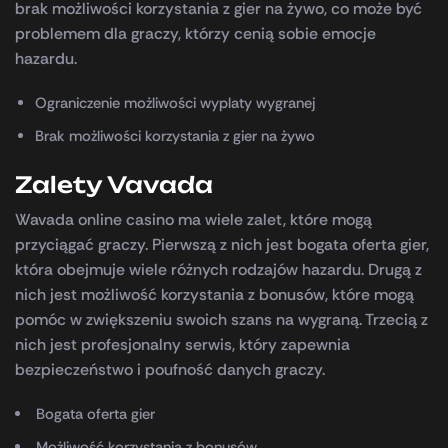
brak możliwości korzystania z gier na żywo, co może być
problemem dla graczy, którzy cenią sobie emocje
hazardu.
Ograniczenie możliwości wyplaty wygranej
Brak możliwości korzystania z gier na żywo
Zalety Vavada
Wavada online casino ma wiele zalet, które mogą
przyciągać graczy. Pierwszą z nich jest bogata oferta gier,
która obejmuje wiele różnych rodzajów hazardu. Drugą z
nich jest możliwość korzystania z bonusów, które mogą
pomóc w zwiększeniu swoich szans na wygraną. Trzecią z
nich jest profesjonalny serwis, który zapewnia
bezpieczeństwo i poufność danych graczy.
Bogata oferta gier
Możliwość korzystania z bonusów