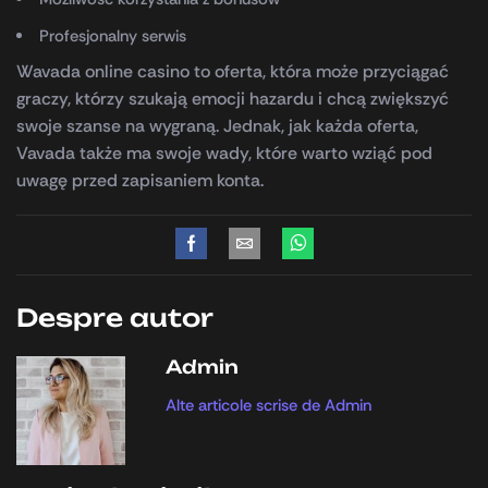
Profesjonalny serwis
Wavada online casino to oferta, która może przyciągać
graczy, którzy szukają emocji hazardu i chcą zwiększyć
swoje szanse na wygraną. Jednak, jak każda oferta,
Vavada także ma swoje wady, które warto wziąć pod
uwagę przed zapisaniem konta.
Despre autor
Admin
Alte articole scrise de Admin