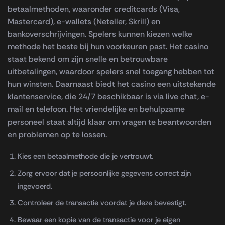
betaalmethoden, waaronder creditcards (Visa,
Mastercard), e-wallets (Neteller, Skrill) en
bankoverschrijvingen. Spelers kunnen kiezen welke
methode het beste bij hun voorkeuren past. Het casino
staat bekend om zijn snelle en betrouwbare
uitbetalingen, waardoor spelers snel toegang hebben tot
hun winsten. Daarnaast biedt het casino een uitstekende
klantenservice, die 24/7 beschikbaar is via live chat, e-
mail en telefoon. Het vriendelijke en behulpzame
personeel staat altijd klaar om vragen te beantwoorden
en problemen op te lossen.
Kies een betaalmethode die je vertrouwt.
Zorg ervoor dat je persoonlijke gegevens correct zijn
ingevoerd.
Controleer de transactie voordat je deze bevestigt.
Bewaar een kopie van de transactie voor je eigen