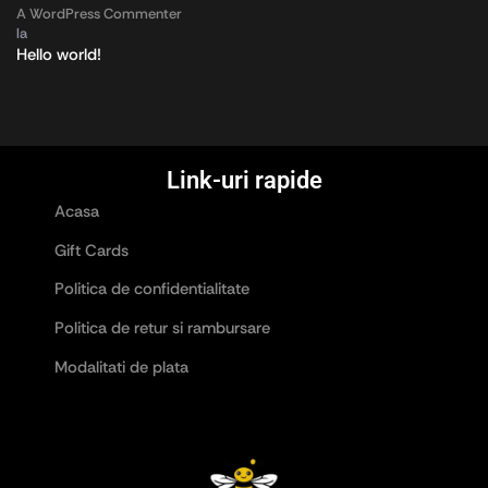
A WordPress Commenter
la
Hello world!
Link-uri rapide
Acasa
Gift Cards
Politica de confidentialitate
Politica de retur si rambursare
Modalitati de plata