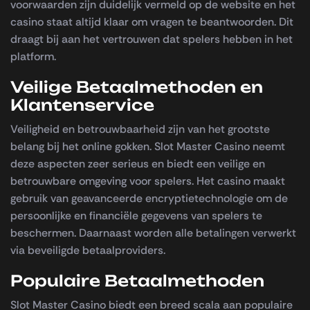
voorwaarden zijn duidelijk vermeld op de website en het
casino staat altijd klaar om vragen te beantwoorden. Dit
draagt bij aan het vertrouwen dat spelers hebben in het
platform.
Veilige Betaalmethoden en
Klantenservice
Veiligheid en betrouwbaarheid zijn van het grootste
belang bij het online gokken. Slot Master Casino neemt
deze aspecten zeer serieus en biedt een veilige en
betrouwbare omgeving voor spelers. Het casino maakt
gebruik van geavanceerde encryptietechnologie om de
persoonlijke en financiële gegevens van spelers te
beschermen. Daarnaast worden alle betalingen verwerkt
via beveiligde betaalproviders.
Populaire Betaalmethoden
Slot Master Casino biedt een breed scala aan populaire