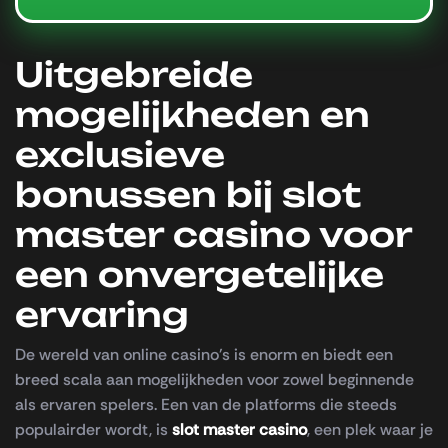
Uitgebreide
mogelijkheden en
exclusieve
bonussen bij slot
master casino voor
een onvergetelijke
ervaring
De wereld van online casino's is enorm en biedt een
breed scala aan mogelijkheden voor zowel beginnende
als ervaren spelers. Een van de platforms die steeds
populairder wordt, is
slot master casino
, een plek waar je