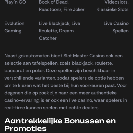
Play'n GO
Book of Dead,
Videoslots,
Reactoonz, Fire Joker
Klassieke Slots
Evolution
Live Blackjack, Live
Live Casino
Gaming
Roulette, Dream
Spellen
Catcher
Naast gokautomaten biedt Slot Master Casino ook een
selectie aan tafelspellen, zoals blackjack, roulette,
baccarat en poker. Deze spellen zijn beschikbaar in
verschillende varianten, zodat spelers de optie hebben
om te kiezen wat het beste bij hun voorkeuren past. Voor
degenen die op zoek zijn naar een meer authentieke
casino-ervaring, is er ook een live casino, waar spelers in
real-time kunnen spelen met echte dealers.
Aantrekkelijke Bonussen en
Promoties