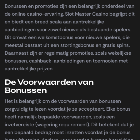
Bonussen en promoties zijn een belangrijk onderdeel van
de online casino-ervaring. Slot Master Casino begrijpt dit
en biedt een breed scala aan aantrekkelijke
aanbiedingen voor zowel nieuwe als bestaande spelers.
Dit omvat een welkomstbonus voor nieuwe spelers, die
meestal bestaat uit een stortingsbonus en gratis spins.
Daarnaast zijn er regelmatig promoties, zoals wekelijkse
bonussen, cashback-aanbiedingen en toernooien met
aantrekkelijke prijzen.
De Voorwaarden van
Bonussen
Het is belangrijk om de voorwaarden van bonussen
zorgvuldig te lezen voordat je ze accepteert. Elke bonus
heeft namelijk bepaalde voorwaarden, zoals een
inzetvereiste (wagering requirement). Dit betekent dat je
een bepaald bedrag moet inzetten voordat je de bonus