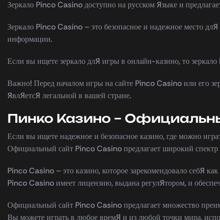
Зеркало Pinco Casino доступно на русском языке и предлагае
Зеркало Pinco Casino – это безопасное и надежное место для
информации.
Если вы ищете зеркало для игры в онлайн-казино, то зеркало
Важно! Перед началом игры на сайте Pinco Casino или его зерк
является легальной в вашей стране.
Пинко Казино – Официальн
Если вы ищете надежное и безопасное казино, где можно игра
Официальный сайт Pinco Casino предлагает широкий спектр и
Pinco Casino – это казино, которое зарекомендовало себя к
Pinco Casino имеет лицензию, выдана регулятором, и обеспеч
Официальный сайт Pinco Casino предлагает множество преим
Вы можете играть в любое время и из любой точки мира, исп