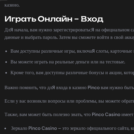
казино.
Играть Онлайн – Вход
Для начала, вам нужно зарегистрироваться на официальном са
данные и выбрать пароль. Затем вы сможете войти в свой аккау
Вам доступны различные игры, включая слоты, карточные 
Вы можете играть на реальные деньги или на тестовые.
Кроме того, вам доступны различные бонусы и акции, котор
Важно помнить, что для входа в казино Pinco вам нужно быть
Если у вас возникли вопросы или проблемы, вы можете обрат
Также, вам может быть полезно знать, что Pinco Casino имеет
Зеркало Pinco Casino – это зеркало официального сайта, к