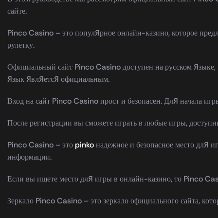
сайте.
Pinco Casino – это популярное онлайн-казино, которое пред
рулетку.
Официальный сайт Pinco Casino доступен на русском языке, ч
язык является официальным.
Вход на сайт Pinco Casino прост и безопасен. Для начала иг
После регистрации вы сможете играть в любые игры, доступны
Pinco Casino – это
pinko
надежное и безопасное место для иг
информации.
Если вы ищете место для игры в онлайн-казино, то Pinco Ca
Зеркало Pinco Casino – это зеркало официального сайта, кот