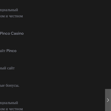
фициальный
ном и честном
 Pinco Casino
айт Pinco
ный сайт
ные бонусы.
фициальный
ном и честном