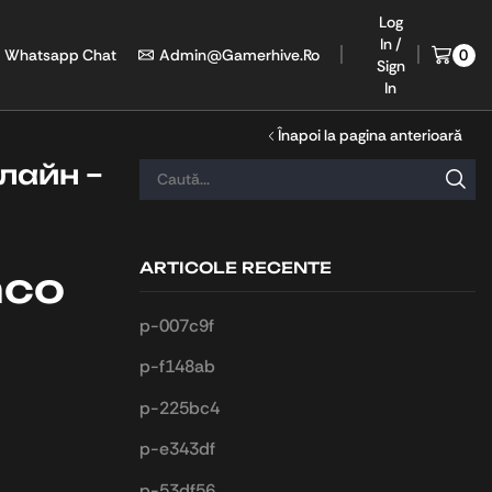
Log
In /
Whatsapp Chat
Admin@gamerhive.ro
0
Sign
In
Înapoi la pagina anterioară
лайн –
ARTICOLE RECENTE
nco
p-007c9f
p-f148ab
p-225bc4
p-e343df
p-53df56