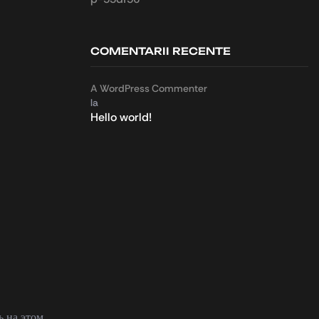
COMENTARII RECENTE
A WordPress Commenter
la
Hello world!
ь на этом