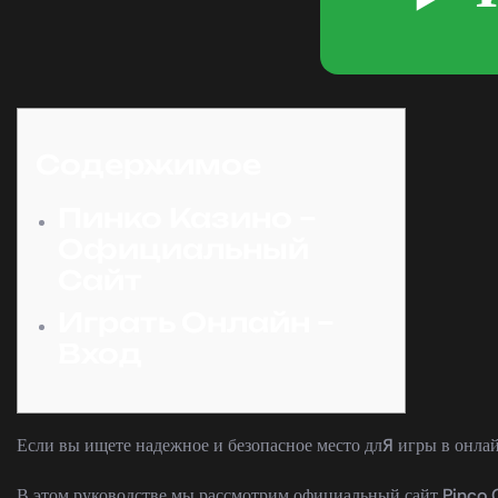
Содержимое
Пинко Казино –
Официальный
Сайт
Играть Онлайн –
Вход
Если вы ищете надежное и безопасное место для игры в онлай
В этом руководстве мы рассмотрим официальный сайт Pinco Ca