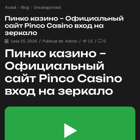
Acasă
Blog
Uncategorized
Пинко казино – Официальный
сайт Pinco Casino вход на
зеркало
iunie 25, 2026
/
Publicat de
Admin
/
13
/
0
Пинко казино –
Официальный
сайт Pinco Casino
вход на зеркало
▶️