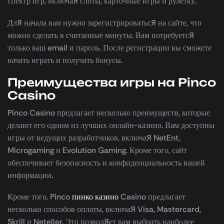
спектр игр, включая слоты, карточные игры и рулетку.
Для начала вам нужно зарегистрироваться на сайте, что
можно сделать в считанные минуты. Вам потребуется
только ваш email и пароль. После регистрации вы сможете
начать играть и получать бонусы.
Преимущества игры на Pinco
Casino
Pinco Casino предлагает несколько преимуществ, которые
делают его одним из лучших онлайн-казино. Вам доступны
игры от ведущих разработчиков, включая NetEnt,
Microgaming и Evolution Gaming. Кроме того, сайт
обеспечивает безопасность и конфиденциальность вашей
информации.
Кроме того, Pinco
пинко казино
Casino предлагает
несколько способов оплаты, включая Visa, Mastercard,
Skrill и Neteller. Это позволяет вам выбрать наиболее