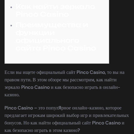
Как найти зеркало
Pinco Casino
Преимущества и
функции
официального
сайта Pinco Casino
Если вы ищете официальный сайт Pinco Casino, то вы на
правом пути. В этом обзоре мы рассмотрим, как найти
зеркало Pinco Casino и как безопасно играть в онлайн-
казино.
Pinco Casino – это популярное онлайн-казино, которое
предлагает игрокам широкий выбор игр и привлекательных
бонусов. Но как найти официальный сайт Pinco Casino и
как безопасно играть в этом казино?