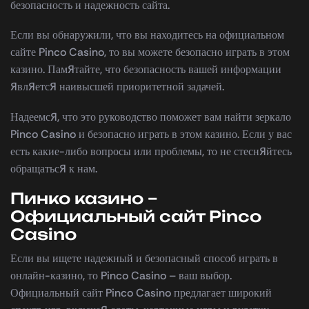
безопасность и надежность сайта.
Если вы обнаружили, что вы находитесь на официальном
сайте Pinco Casino, то вы можете безопасно играть в этом
казино. Памятайте, что безопасность вашей информации
является наивысшей приоритетной задачей.
Надеемся, что это руководство поможет вам найти зеркало
Pinco Casino и безопасно играть в этом казино. Если у вас
есть какие-либо вопросы или проблемы, то не стесняйтесь
обращаться к нам.
Пинко казино –
Официальный сайт Pinco
Casino
Если вы ищете надежный и безопасный способ играть в
онлайн-казино, то Pinco Casino – ваш выбор.
Официальный сайт Pinco Casino предлагает широкий