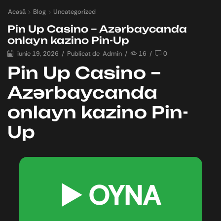
Acasă
Blog
Uncategorized
Pin Up Casino – Azərbaycanda
onlayn kazino Pin-Up
iunie 19, 2026
/
Publicat de
Admin
/
16
/
0
Pin Up Casino –
Azərbaycanda
onlayn kazino Pin-
Up
▶️ OYNA