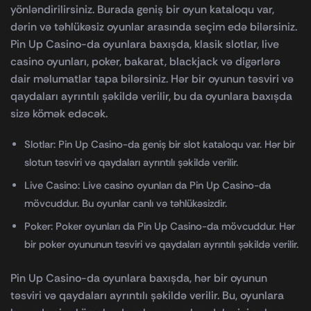
yönləndirilirsiniz. Burada geniş bir oyun kataloqu var,
dərin və təhlükəsiz oyunlar arasında seçim edə bilərsiniz.
Pin Up Casino-da oyunlara baxışda, klasik slotlar, live
casino oyunları, poker, bakarat, blackjack və digərlərə
dair məlumatlar tapa bilərsiniz. Hər bir oyunun təsviri və
qaydaları ayrıntılı şəkildə verilir, bu da oyunlara baxışda
sizə kömək edəcək.
Slotlar: Pin Up Casino-da geniş bir slot kataloqu var. Hər bir
slotun təsviri və qaydaları ayrıntılı şəkildə verilir.
Live Casino: Live casino oyunları da Pin Up Casino-da
mövcuddur. Bu oyunlar canlı və təhlükəsizdir.
Poker: Poker oyunları da Pin Up Casino-da mövcuddur. Hər
bir poker oyununun təsviri və qaydaları ayrıntılı şəkildə verilir.
Pin Up Casino-da oyunlara baxışda, hər bir oyunun
təsviri və qaydaları ayrıntılı şəkildə verilir. Bu, oyunlara