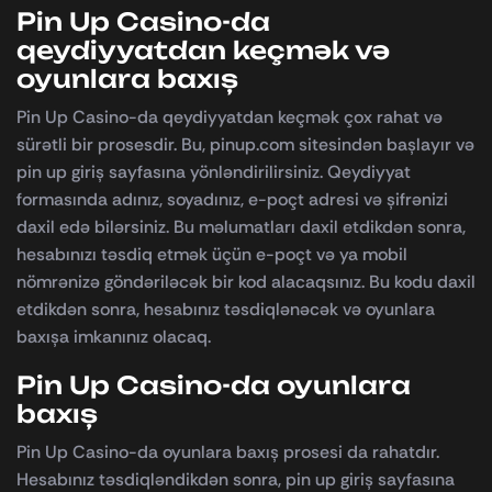
Pin Up Casino-da
qeydiyyatdan keçmək və
oyunlara baxış
Pin Up Casino-da qeydiyyatdan keçmək çox rahat və
sürətli bir prosesdir. Bu, pinup.com sitesindən başlayır və
pin up giriş sayfasına yönləndirilirsiniz. Qeydiyyat
formasında adınız, soyadınız, e-poçt adresi və şifrənizi
daxil edə bilərsiniz. Bu məlumatları daxil etdikdən sonra,
hesabınızı təsdiq etmək üçün e-poçt və ya mobil
nömrənizə göndəriləcək bir kod alacaqsınız. Bu kodu daxil
etdikdən sonra, hesabınız təsdiqlənəcək və oyunlara
baxışa imkanınız olacaq.
Pin Up Casino-da oyunlara
baxış
Pin Up Casino-da oyunlara baxış prosesi da rahatdır.
Hesabınız təsdiqləndikdən sonra, pin up giriş sayfasına