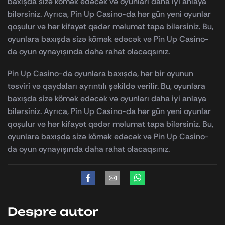
baxışda sizə kömək edəcək və oyunları daha iyi anlaya
bilərsiniz. Ayrıca, Pin Up Casino-da hər gün yeni oyunlar
qoşulur və hər kifayət qədər məlumat tapa bilərsiniz. Bu,
oyunlara baxışda sizə kömək edəcək və Pin Up Casino-
da oyun oynayışında daha rahat olacaqsınız.
Pin Up Casino-da oyunlara baxışda, hər bir oyunun
təsviri və qaydaları ayrıntılı şəkildə verilir. Bu, oyunlara
baxışda sizə kömək edəcək və oyunları daha iyi anlaya
bilərsiniz. Ayrıca, Pin Up Casino-da hər gün yeni oyunlar
qoşulur və hər kifayət qədər məlumat tapa bilərsiniz. Bu,
oyunlara baxışda sizə kömək edəcək və Pin Up Casino-
da oyun oynayışında daha rahat olacaqsınız.
Despre autor