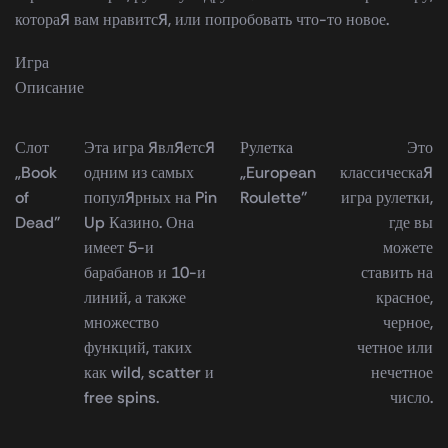
которая вам нравится, или попробовать что-то новое.
Игра
Описание
Слот
Эта игра является
Рулетка
Это
„Book
одним из самых
„European
классическая
of
популярных на Pin
Roulette”
игра рулетки,
Dead”
Up Казино. Она
где вы
имеет 5-и
можете
барабанов и 10-и
ставить на
линий, а также
красное,
множество
черное,
функций, таких
четное или
как wild, scatter и
нечетное
free spins.
число.