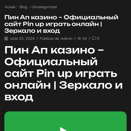
Acasă
Blog
Uncategorized
Пин Ап казино – Официальный
сайт Pin up играть онлайн |
Зеркало и вход
iunie 25, 2026
/
Publicat de
Admin
/
16
/
0
Пин Ап казино –
Официальный
сайт Pin up играть
онлайн | Зеркало и
вход