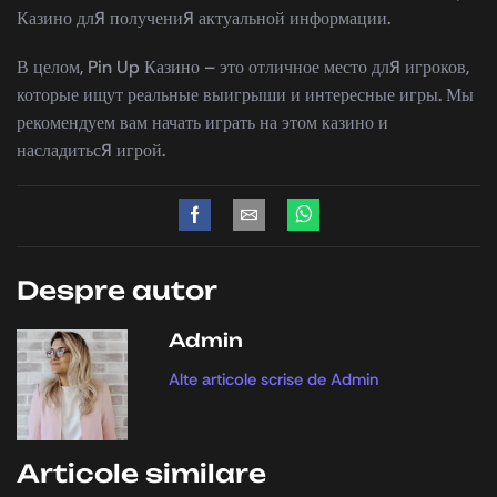
Казино для получения актуальной информации.
В целом, Pin Up Казино – это отличное место для игроков,
которые ищут реальные выигрыши и интересные игры. Мы
рекомендуем вам начать играть на этом казино и
насладиться игрой.
Despre autor
Admin
Alte articole scrise de Admin
Articole similare