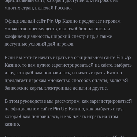
официальный сайт, который доступен для игроков из
многих стран, включая Россию.
Официальный сайт Pin Up Казино предлагает игрокам
множество преимуществ, включая безопасность и
конфиденциальность, широкий спектр игр, а также
доступные условия для игроков.
Если вы хотите начать играть на официальном сайте Pin Up
Казино, то вам нужно зарегистрироваться на сайте, выбрать
игру, которая вам понравилась, и начать играть. Казино
предлагает игрокам множество способов оплаты, включая
банковские карты, электронные деньги и другие.
В этом руководстве мы рассмотрим, как зарегистрироваться
на официальном сайте Pin Up Казино, как выбрать игру,
которая вам понравилась, и как начать играть на этом
казино.