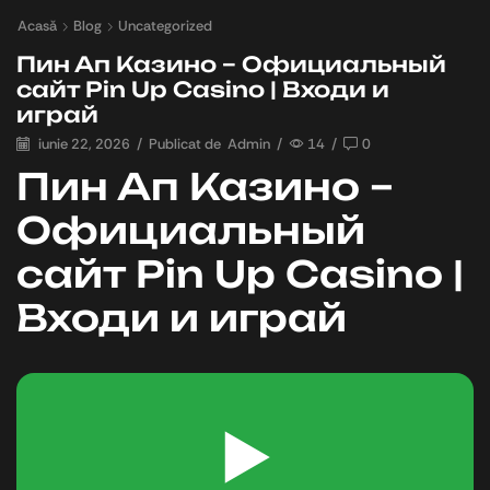
Acasă
Blog
Uncategorized
Пин Ап Казино – Официальный
сайт Pin Up Casino | Входи и
играй
iunie 22, 2026
/
Publicat de
Admin
/
14
/
0
Пин Ап Казино –
Официальный
сайт Pin Up Casino |
Входи и играй
▶️