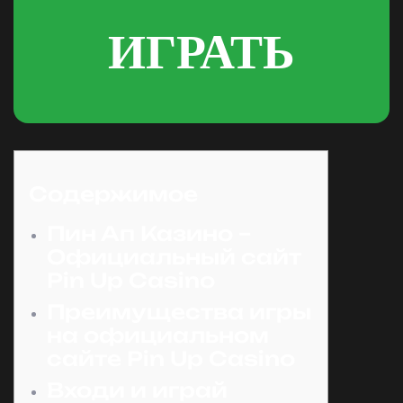
ИГРАТЬ
Содержимое
Пин Ап Казино –
Официальный сайт
Pin Up Casino
Преимущества игры
на официальном
сайте Pin Up Casino
Входи и играй