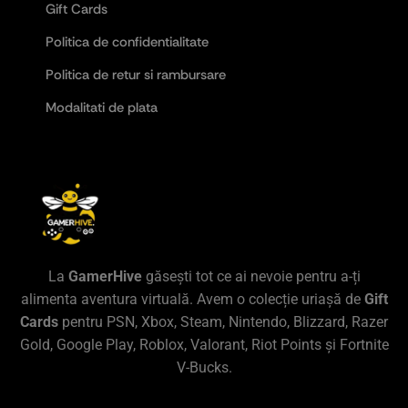
Gift Cards
Politica de confidentialitate
Politica de retur si rambursare
Modalitati de plata
La
GamerHive
găsești tot ce ai nevoie pentru a-ți
alimenta aventura virtuală. Avem o colecție uriașă de
Gift
Cards
pentru PSN, Xbox, Steam, Nintendo, Blizzard, Razer
Gold, Google Play, Roblox, Valorant, Riot Points și Fortnite
V-Bucks.