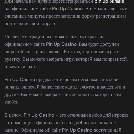
Для начала вам нужно зарегистрироваться
pin up онлайн
на официальном сайте Pin Up Casino. Это можно сделать в
считанные минуты, просто заполнив форму регистрации и
подтвердив свой возраст.
После регистрации вы сможете начать играть на
официальном сайте Pin Up Casino. Вам будет доступен
широкий спектр игр, включая слоты, карточные игры и
рулетку. Вы можете выбрать игру, которая вам понравится,
и начать играть.
Pin Up Casino предлагает игрокам несколько способов
оплаты, включая банковские карты, электронные деньги и
другие. Вы можете выбрать способ оплаты, который вам
удобен.
В целом, Pin Up Casino – это отличный выбор для игроков,
которые ищут официальный сайт для игры в онлайн-
казино. Официальный сайт Pin Up Casino доступен для