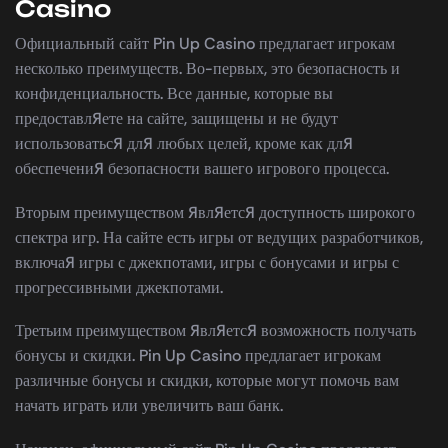
Casino
Официальный сайт Pin Up Casino предлагает игрокам
несколько преимуществ. Во-первых, это безопасность и
конфиденциальность. Все данные, которые вы
предоставляете на сайте, защищены и не будут
использоваться для любых целей, кроме как для
обеспечения безопасности вашего игрового процесса.
Вторым преимуществом является доступность широкого
спектра игр. На сайте есть игры от ведущих разработчиков,
включая игры с джекпотами, игры с бонусами и игры с
прогрессивными джекпотами.
Третьим преимуществом является возможность получать
бонусы и скидки. Pin Up Casino предлагает игрокам
различные бонусы и скидки, которые могут помочь вам
начать играть или увеличить ваш банк.