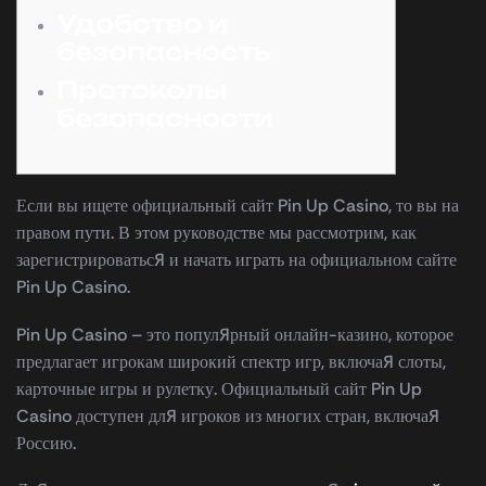
Удобство и
безопасность
Протоколы
безопасности
Если вы ищете официальный сайт Pin Up Casino, то вы на
правом пути. В этом руководстве мы рассмотрим, как
зарегистрироваться и начать играть на официальном сайте
Pin Up Casino.
Pin Up Casino – это популярный онлайн-казино, которое
предлагает игрокам широкий спектр игр, включая слоты,
карточные игры и рулетку. Официальный сайт Pin Up
Casino доступен для игроков из многих стран, включая
Россию.