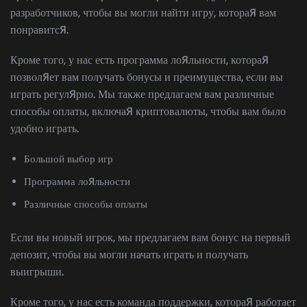
разработчиков, чтобы вы могли найти игру, которая вам
понравится.
Кроме того, у нас есть программа лояльности, которая
позволяет вам получать бонусы и преимущества, если вы
играть регулярно. Мы также предлагаем вам различные
способы оплаты, включая криптовалюты, чтобы вам было
удобно играть.
Большой выбор игр
Программа лояльности
Различные способы оплаты
Если вы новый игрок, мы предлагаем вам бонус на первый
депозит, чтобы вы могли начать играть и получать
выигрыши.
Кроме того, у нас есть команда поддержки, которая работает