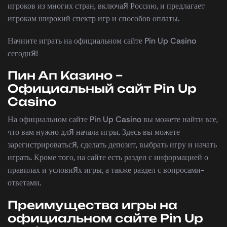
игроков из многих стран, включая Россию, и предлагает
игрокам широкий спектр игр и способов оплаты.
Начните играть на официальном сайте Pin Up Casino
сегодня!
Пин Ап Казино –
Официальный сайт Pin Up
Casino
На официальном сайте Pin Up Casino вы можете найти все,
что вам нужно для начала игры. Здесь вы можете
зарегистрироваться, сделать депозит, выбрать игру и начать
играть. Кроме того, на сайте есть раздел с информацией о
правилах и условиях игры, а также раздел с вопросами-
ответами.
Преимущества игры на
официальном сайте Pin Up