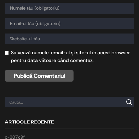
Salvează numele, email-ul și site-ul în acest browser
pentru data viitoare când comentez.
ARTICOLE RECENTE
p-007c9f