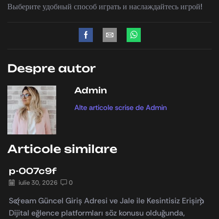
Выберите удобный способ играть и наслаждайтесь игрой!
Despre autor
Admin
Alte articole scrise de Admin
Articole similare
p-007c9f
iulie 30, 2026
0
Scream Güncel Giriş Adresi ve Jale ile Kesintisiz Erişim
Dijital eğlence platformları söz konusu olduğunda,