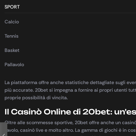
SPORT
Calcio
Tennis
Basket
Pallavolo
La piattaforma offre anche statistiche dettagliate sugli eve
più accurate. 20bet si impegna a fornire ai propri utenti tu
proprie possibilità di vincita.
Il Casinò Online di 20bet: un'e
Oltre alle scommesse sportive, 20bet offre anche un casinò o
tavolo, casinò live e molto altro. La gamma di giochi è in co