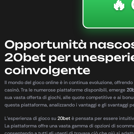
🔥 
Opportunità nascos
20bet per unesperie
coinvolgente
Il mondo del gioco online è in continua evoluzione, offren
casinò. Tra le numerose piattaforme disponibili, emerge
20
sua vasta offerta di giochi, alle quote competitive e ai bonus
questa piattaforma, analizzando i vantaggi e gli svantaggi per 
L'esperienza di gioco su
20bet
è pensata per essere intuitiv
La piattaforma offre una vasta gamma di opzioni di scommess
consentendo a tutti gli utenti di trovare ciò che più si adatt