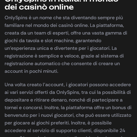
dei casinò online
OnlySpins è un nome che sta diventando sempre più
familiare nel mondo dei casinò online. La piattaforma,
creata da un team di esperti, offre una vasta gamma di
giochi da tavola e slot machine, garantendo
un’esperienza unica e divertente per i giocatori. La
registrazione è semplice e veloce, grazie al sistema di
registrazione automatico che consente di creare un
account in pochi minuti.
Una volta creato l’account, i giocatori possono accedere
ai vari servizi offerti da OnlySpins, tra cui la possibilità di
depositare e ritirare denaro, nonché di partecipare a
tornei e concorsi. Inoltre, la piattaforma offre un bonus di
benvenuto per i nuovi giocatori, che può essere utilizzato
per giocare ai giochi preferiti. Inoltre, è possibile
accedere al servizio di supporto clienti, disponibile 24