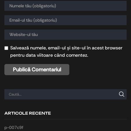
Salvează numele, email-ul și site-ul în acest browser
pentru data viitoare când comentez.
ARTICOLE RECENTE
p-007c9f