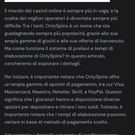
Il mondo dei casinò online è sempre più in voga, e la
scelta dei migliori operatori è diventata sempre più
difficile. Tra i tanti, OnlySpins è un nome che sta
guadagnando sempre più popolarità, grazie alla sua
ampia gamma di giochi e alle sue offerte di benvenuto.
Ma come funziona il sistema di prelievi e tempi di
elaborazione di OnlySpins? In questo articolo,
cercheremo di esplorare i dettagli.
Per iniziare, è importante notare che OnlySpins offre
un’ampia gamma di opzioni di pagamento, tra cui Visa,
Mastercard, Maestro, Neteller, Skrill, e PayPal. Questo
significa che i giocatori hanno a disposizione diverse
opzioni per depositare e ritirare i loro soldi. Tuttavia, è
importante notare che i tempi di elaborazione possono
variare in base al metodo di pagamento scelto.
Ad esempio, i depositi con carta di credito possono