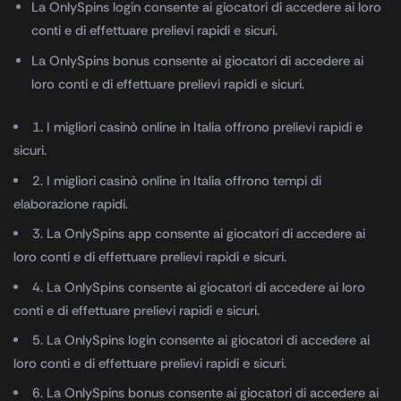
La OnlySpins login consente ai giocatori di accedere ai loro
conti e di effettuare prelievi rapidi e sicuri.
La OnlySpins bonus consente ai giocatori di accedere ai
loro conti e di effettuare prelievi rapidi e sicuri.
1. I migliori casinò online in Italia offrono prelievi rapidi e
sicuri.
2. I migliori casinò online in Italia offrono tempi di
elaborazione rapidi.
3. La OnlySpins app consente ai giocatori di accedere ai
loro conti e di effettuare prelievi rapidi e sicuri.
4. La OnlySpins consente ai giocatori di accedere ai loro
conti e di effettuare prelievi rapidi e sicuri.
5. La OnlySpins login consente ai giocatori di accedere ai
loro conti e di effettuare prelievi rapidi e sicuri.
6. La OnlySpins bonus consente ai giocatori di accedere ai