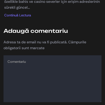
özellikle bahis ve casino severler için erişim adreslerinin
sürekli güncel...
Continuă Lectura
Adaugă comentariu
Adresa ta de email nu va fi publicată. Câmpurile
obligatorii sunt marcate