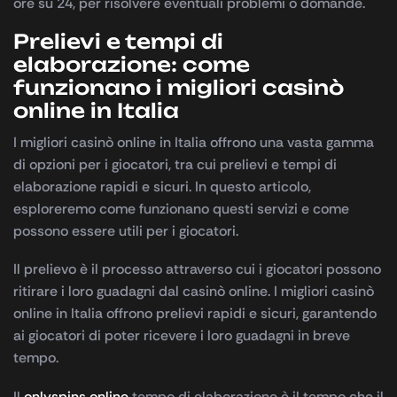
ore su 24, per risolvere eventuali problemi o domande.
Prelievi e tempi di
elaborazione: come
funzionano i migliori casinò
online in Italia
I migliori casinò online in Italia offrono una vasta gamma
di opzioni per i giocatori, tra cui prelievi e tempi di
elaborazione rapidi e sicuri. In questo articolo,
esploreremo come funzionano questi servizi e come
possono essere utili per i giocatori.
Il prelievo è il processo attraverso cui i giocatori possono
ritirare i loro guadagni dal casinò online. I migliori casinò
online in Italia offrono prelievi rapidi e sicuri, garantendo
ai giocatori di poter ricevere i loro guadagni in breve
tempo.
Il
onlyspins online
tempo di elaborazione è il tempo che il