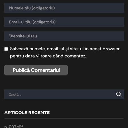
Salvează numele, email-ul și site-ul în acest browser
pentru data viitoare când comentez.
ARTICOLE RECENTE
p-007c9f