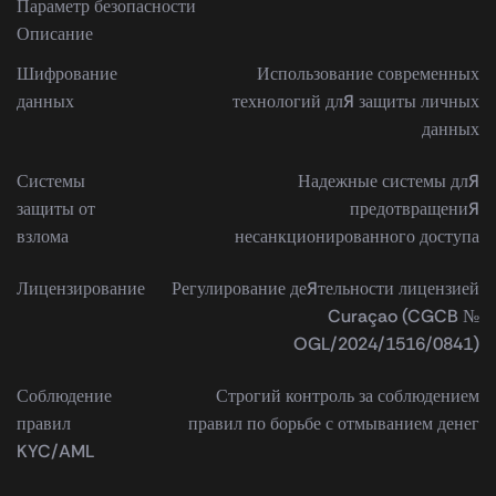
Параметр безопасности
Описание
Шифрование
Использование современных
данных
технологий для защиты личных
данных
Системы
Надежные системы для
защиты от
предотвращения
взлома
несанкционированного доступа
Лицензирование
Регулирование деятельности лицензией
Curaçao (CGCB №
OGL/2024/1516/0841)
Соблюдение
Строгий контроль за соблюдением
правил
правил по борьбе с отмыванием денег
KYC/AML