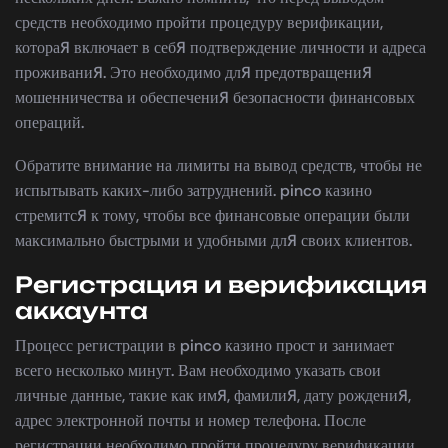
средств необходимо пройти процедуру верификации,
которая включает в себя подтверждение личности и адреса
проживания. Это необходимо для предотвращения
мошенничества и обеспечения безопасности финансовых
операций.
Обратите внимание на лимиты на вывод средств, чтобы не
испытывать каких-либо затруднений. pinco казино
стремится к тому, чтобы все финансовые операции были
максимально быстрыми и удобными для своих клиентов.
Регистрация и верификация
аккаунта
Процесс регистрации в pinco казино прост и занимает
всего несколько минут. Вам необходимо указать свои
личные данные, такие как имя, фамилия, дату рождения,
адрес электронной почты и номер телефона. После
регистрации необходимо пройти процедуру верификации