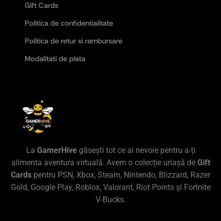
Gift Cards
Politica de confidentialitate
Politica de retur si rambursare
Modalitati de plata
La
GamerHive
găsești tot ce ai nevoie pentru a-ți
alimenta aventura virtuală. Avem o colecție uriașă de
Gift
Cards
pentru PSN, Xbox, Steam, Nintendo, Blizzard, Razer
Gold, Google Play, Roblox, Valorant, Riot Points și Fortnite
V-Bucks.