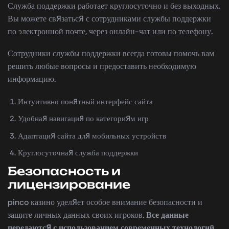
Служба поддержки работает круглосуточно и без выходных.
Вы можете связаться с сотрудниками службы поддержки
по электронной почте, через онлайн-чат или по телефону.
Сотрудники службы поддержки всегда готовы помочь вам
решить любые вопросы и предоставить необходимую
информацию.
Интуитивно понятный интерфейс сайта
Удобная навигация по категориям игр
Адаптация сайта для мобильных устройств
Круглосуточная служба поддержки
Безопасность и
лицензирование
pinco казино уделяет особое внимание безопасности и
защите личных данных своих игроков.
Все данные
передаются с использованием современных технологий