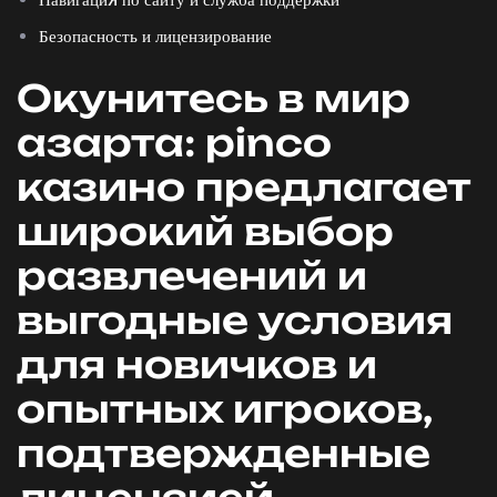
Безопасность и лицензирование
Окунитесь в мир
азарта: pinco
казино предлагает
широкий выбор
развлечений и
выгодные условия
для новичков и
опытных игроков,
подтвержденные