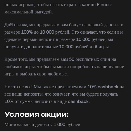
новых игроков, чтобы начать играть в казино Pinco с
максимальной выгодой.
Для начала, мы предлагаем вам бонус на первый депозит в
размере 100% до 10 000 рублей. Это означает, что если вы
сделаете первый депозит в размере 10 000 рублей, вы
получите дополнительные 10 000 рублей для игры.
Кроме того, мы предлагаем вам 50 бесплатных спин на
любимые игры, чтобы вы могли попробовать наши лучшие
игры и выбрать свои любимые.
Но это не все! Мы также предлагаем вам 10% cashback на
все ваши депозиты, что означает, что вы будете получать
10% от суммы депозита в виде cashback.
Условия акции:
Минимальный депозит: 1 000 рублей