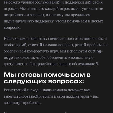
высокого уровня обслуживания и поддержки для своих
игроков. Мы знаем, что каждый игрок имеет уникальные
потребности и запросы, и поэтому мы предлагаем
индивидуальную поддержку, чтобы помочь вам в любых
вопросах.
Наш экипаж из опытных специалистов готов помочь вам в
любое время, отвечая на ваши вопросы, решая проблемы и
обеспечивая комфортную игру. Мы используем cutting-
edge технологии, чтобы обеспечить максимальную
доступность и быстродействие нашего обслуживания.
Мы готовы помочь вам в
следующих вопросах:
Регистрация и вход – наша команда поможет вам
зарегистрироваться и войти в свой аккаунт, если у вас
возникнут проблемы.