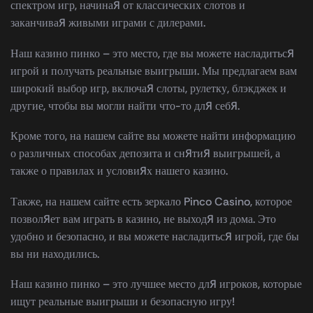
спектром игр, начиная от классических слотов и
заканчивая живыми играми с дилерами.
Наш казино пинко – это место, где вы можете насладиться
игрой и получать реальные выигрыши. Мы предлагаем вам
широкий выбор игр, включая слоты, рулетку, блэкджек и
другие, чтобы вы могли найти что-то для себя.
Кроме того, на нашем сайте вы можете найти информацию
о различных способах депозита и снятия выигрышей, а
также о правилах и условиях нашего казино.
Также, на нашем сайте есть зеркало Pinco Casino, которое
позволяет вам играть в казино, не выходя из дома. Это
удобно и безопасно, и вы можете насладиться игрой, где бы
вы ни находились.
Наш казино пинко – это лучшее место для игроков, которые
ищут реальные выигрыши и безопасную игру!