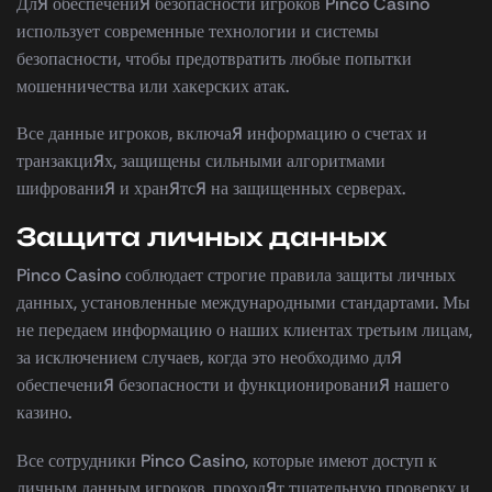
Для обеспечения безопасности игроков Pinco Casino
использует современные технологии и системы
безопасности, чтобы предотвратить любые попытки
мошенничества или хакерских атак.
Все данные игроков, включая информацию о счетах и
транзакциях, защищены сильными алгоритмами
шифрования и хранятся на защищенных серверах.
Защита личных данных
Pinco Casino соблюдает строгие правила защиты личных
данных, установленные международными стандартами. Мы
не передаем информацию о наших клиентах третьим лицам,
за исключением случаев, когда это необходимо для
обеспечения безопасности и функционирования нашего
казино.
Все сотрудники Pinco Casino, которые имеют доступ к
личным данным игроков, проходят тщательную проверку и