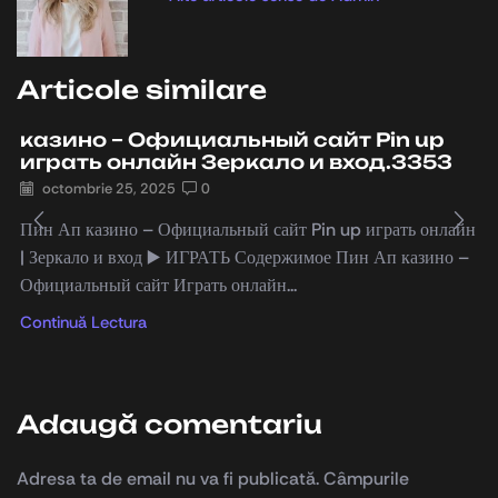
Articole similare
казино – Официальный сайт Pin up
играть онлайн Зеркало и вход.3353
octombrie 25, 2025
0
Пин Ап казино – Официальный сайт Pin up играть онлайн
| Зеркало и вход ▶️ ИГРАТЬ Содержимое Пин Ап казино –
Официальный сайт Играть онлайн...
Continuă Lectura
Adaugă comentariu
Adresa ta de email nu va fi publicată. Câmpurile