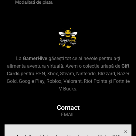
Modalitati de plata
La
GamerHive
găsești tot ce ai nevoie pentru a-ți
alimenta aventura virtuală. Avem o colecție uriașă de
Gift
Cards
pentru PSN, Xbox, Steam, Nintendo, Blizzard, Razer
Gold, Google Play, Roblox, Valorant, Riot Points și Fortnite
V-Bucks.
Contact
EMAIL
admin@gamerhive.ro