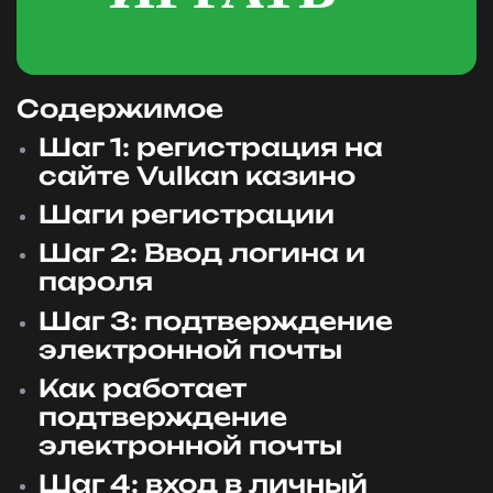
Содержимое
Шаг 1: регистрация на
сайте Vulkan казино
Шаги регистрации
Шаг 2: Ввод логина и
пароля
Шаг 3: подтверждение
электронной почты
Как работает
подтверждение
электронной почты
Шаг 4: вход в личный