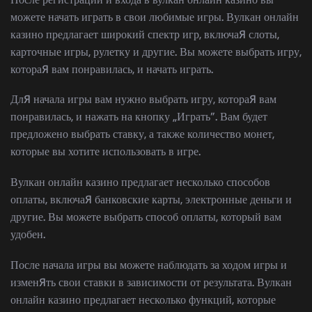
можете начать играть в свои любимые игры. Вулкан онлайн
казино предлагает широкий спектр игр, включая слоты,
карточные игры, рулетку и другие. Вы можете выбрать игру,
которая вам понравилась, и начать играть.
Для начала игры вам нужно выбрать игру, которая вам
понравилась, и нажать на кнопку „Играть”. Вам будет
предложено выбрать ставку, а также количество монет,
которые вы хотите использовать в игре.
Вулкан онлайн казино предлагает несколько способов
оплаты, включая банковские карты, электронные деньги и
другие. Вы можете выбрать способ оплаты, который вам
удобен.
После начала игры вы можете наблюдать за ходом игры и
изменять свои ставки в зависимости от результата. Вулкан
онлайн казино предлагает несколько функций, которые