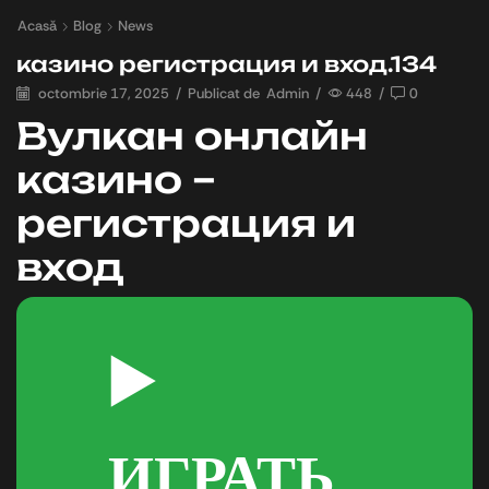
Acasă
Blog
News
казино регистрация и вход.134
octombrie 17, 2025
/
Publicat de
Admin
/
448
/
0
Вулкан онлайн
казино –
регистрация и
вход
▶️
ИГРАТЬ