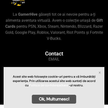
La
GamerHive
găsești tot ce ai nevoie pentru a-ți
alimenta aventura virtuală. Avem o colecție uriașă de
Gift
Cards
pentru PSN, Xbox, Steam, Nintendo, Blizzard, Razer
Gold, Google Play, Roblox, Valorant, Riot Points și Fortnite
V-Bucks.
Contact
EMAIL
admin@gamerhive.ro
Acest site web folosește cookie-uri pentru a vă îmbunătăți
experiența. Prin utilizarea acestui site web sunteți de acord
Chat Rapid
cu
Politica de confidențialitate
-ul nostru.
Whatsapp
Ok, Multumesc!