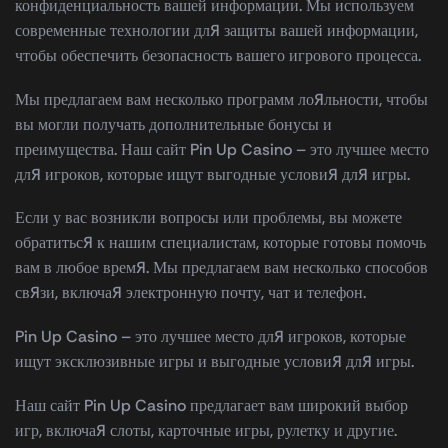
конфиденциальность вашей информации. Мы используем
современные технологии для защиты вашей информации,
чтобы обеспечить безопасность вашего игрового процесса.
Мы предлагаем вам несколько программ лояльности, чтобы
вы могли получать дополнительные бонусы и
преимущества. Наш сайт Pin Up Casino – это лучшее место
для игроков, которые ищут выгодные условия для игры.
Если у вас возникли вопросы или проблемы, вы можете
обратиться к нашим специалистам, которые готовы помочь
вам в любое время. Мы предлагаем вам несколько способов
связи, включая электронную почту, чат и телефон.
Pin Up Casino – это лучшее место для игроков, которые
ищут эксклюзивные игры и выгодные условия для игры.
Наш сайт Pin Up Casino предлагает вам широкий выбор
игр, включая слоты, карточные игры, рулетку и другие.