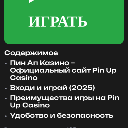
ИГРАТЬ
Содержимое
Пин Ап Казино –
Официальный сайт Pin Up
Casino
Входи и играй (2025)
Преимущества игры на Pin
Up Casino
Удобство и безопасность