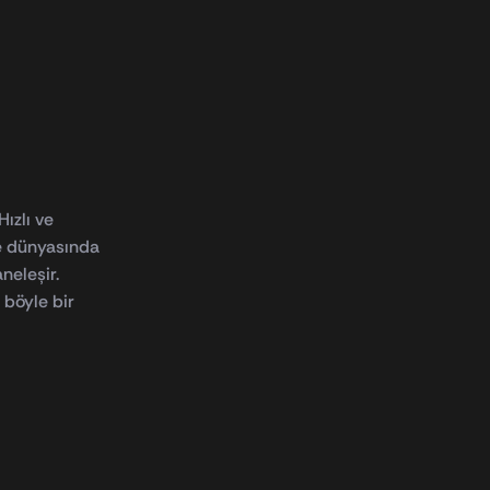
p-e343df
iulie 25, 2026
0
ızlı ve
Scream Can ve Scream Boss Çılgınlığı:
ce dünyasında
Canbakkal ile Güncel Giriş Adresi Dijital
neleşir.
oyun ve eğlence dünyasında trendler
böyle bir
anlık değişirken, son dönemin en çok
konuşulan fenomenlerinden...
Continuă Lectura