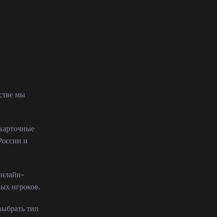
стве мы
 карточные
России и
Онлайн-
ых игроков.
выбрать тип