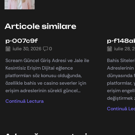
Articole similare
p-007c9f
p-f148a
iulie 30, 2026
0
iulie 28, 
Scream Güncel Giriş Adresi ve Jale ile
Bahis Sitele
Kesintisiz Erişim Dijital eğlence
Adreslerinin
platformları söz konusu olduğunda,
dünyasında f
özellikle bahis ve casino severler için
platformlar,
erişim adreslerinin sürekli güncel...
erişim engell
değiştirmek z
Continuă Lectura
Continuă Le