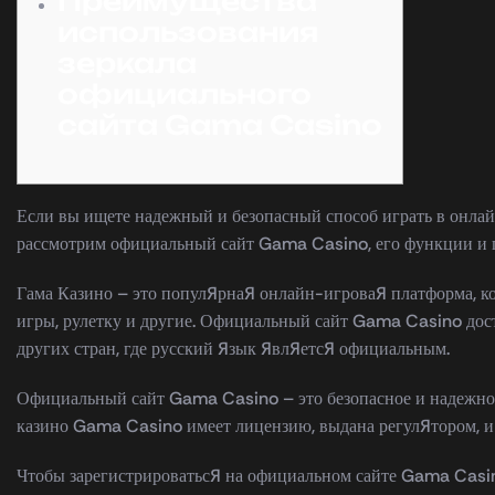
Преимущества
использования
зеркала
официального
сайта Gama Casino
Если вы ищете надежный и безопасный способ играть в онлай
рассмотрим официальный сайт Gama Casino, его функции и пр
Гама Казино – это популярная онлайн-игровая платформа, ко
игры, рулетку и другие. Официальный сайт Gama Casino досту
других стран, где русский язык является официальным.
Официальный сайт Gama Casino – это безопасное и надежное
казино Gama Casino имеет лицензию, выдана регулятором, и
Чтобы зарегистрироваться на официальном сайте Gama Casin