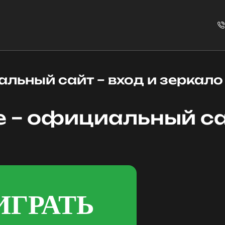
альный сайт – вход и зеркало
e – официальный са
 ИГРАТЬ