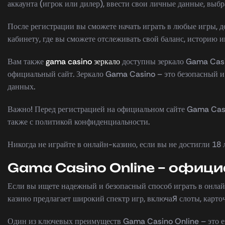
аккаунта (игрок или дилер), ввести свои личные данные, выб
После регистрации вы сможете начать играть в любые игры, 
кабинету, где вы сможете отслеживать свой баланс, историю и
Вам также
gama casino зеркало
доступны зеркало Gama Casin
официальный сайт. Зеркало Gama Casino – это безопасный и 
данных.
Важно! Перед регистрацией на официальном сайте Gama Casin
также с политикой конфиденциальности.
Никогда не играйте в онлайн-казино, если вы не достигли 18 л
Gama Casino Online – офиц
Если вы ищете надежный и безопасный способ играть в онла
казино предлагает широкий спектр игр, включая слоты, карто
Один из ключевых преимуществ Gama Casino Online – это его