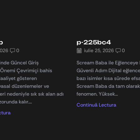
b
p-225bc4
2026
0
iulie 25, 2026
0
rinde Güncel Giriş
Scream Baba ile Eğlenceye H
 Önemi Çevrimiçi bahis
Güvenli Adım Dijital eğlen
aaliyet gösteren
bazı isimler kısa sürede efsa
 yasal düzenlemeler ve
Scream Baba da tam olarak 
eri nedeniyle sık sık alan adı
fenomen. Yüksek...
orunda kalır....
Continuă Lectura
ctura