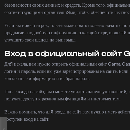
безопасности своих данных и средств. Кроме того, официаль
соответствующими организациями, чтобы обеспечить честност
Если вы новый игрок, то вам может быть полезно начать с п
предлагает подробную информацию о каждой игре, включая пр
улучшить свои шансы на выигрыш.
Вход в официальный сайт 
Для начала, вам нужно открыть официальный сайт Gama Casi
логин и пароль, если вы уже зарегистрированы на сайте. Если
контактные информацию и выбрав пароль.
После входа на сайт, вы сможете увидеть панель управления,
получать доступ к различным функциям и инструментам.
Важно помнить, что для входа на сайт вам нужно иметь дейс
доступен вход на сайт.