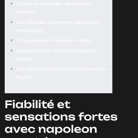
Sécurité et conformité : des priorités
absolues
Des méthodes de paiement adaptées au
marché belge
L’importance de l’expérience mobile
Napoleon Social : Une communauté de
parieurs
Une vision d'avenir pour le divertissement en
Belgique
Fiabilité et
sensations fortes
avec napoleon