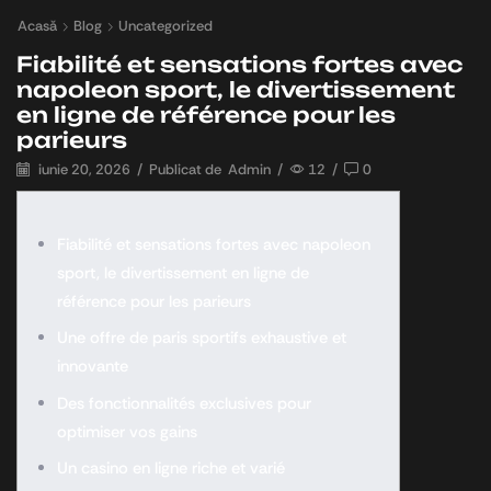
Acasă
Blog
Uncategorized
Fiabilité et sensations fortes avec
napoleon sport, le divertissement
en ligne de référence pour les
parieurs
iunie 20, 2026
/
Publicat de
Admin
/
12
/
0
Fiabilité et sensations fortes avec napoleon
sport, le divertissement en ligne de
référence pour les parieurs
Une offre de paris sportifs exhaustive et
innovante
Des fonctionnalités exclusives pour
optimiser vos gains
Un casino en ligne riche et varié