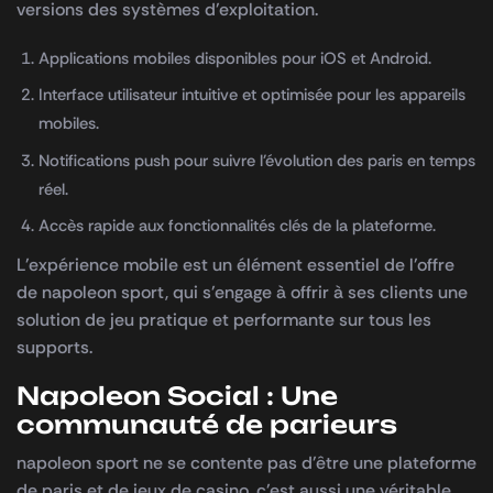
versions des systèmes d'exploitation.
Applications mobiles disponibles pour iOS et Android.
Interface utilisateur intuitive et optimisée pour les appareils
mobiles.
Notifications push pour suivre l'évolution des paris en temps
réel.
Accès rapide aux fonctionnalités clés de la plateforme.
L'expérience mobile est un élément essentiel de l'offre
de napoleon sport, qui s'engage à offrir à ses clients une
solution de jeu pratique et performante sur tous les
supports.
Napoleon Social : Une
communauté de parieurs
napoleon sport ne se contente pas d'être une plateforme
de paris et de jeux de casino, c'est aussi une véritable