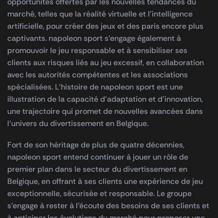
opportunités offertes par les nouvelles tendances du
marché, telles que la réalité virtuelle et l'intelligence
artificielle, pour créer des jeux et des paris encore plus
captivants. napoleon sport s'engage également à
promouvoir le jeu responsable et à sensibiliser ses
clients aux risques liés au jeu excessif, en collaboration
avec les autorités compétentes et les associations
spécialisées. L’histoire de napoleon sport est une
illustration de la capacité d’adaptation et d’innovation,
une trajectoire qui promet de nouvelles avancées dans
l’univers du divertissement en Belgique.
Fort de son héritage de plus de quatre décennies,
napoleon sport entend continuer à jouer un rôle de
premier plan dans le secteur du divertissement en
Belgique, en offrant à ses clients une expérience de jeu
exceptionnelle, sécurisée et responsable. Le groupe
s’engage à rester à l’écoute des besoins de ses clients et
à anticiper les évolutions du marché pour proposer une