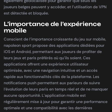
également géolocalisée pour garantir que seuls les
joueurs belges peuvent y accéder, et l'utilisation de VPN
est détectée et bloquée.
L’importance de l’expérience
mobile
Conscient de l'importance croissante du jeu sur mobile,
napoleon sport propose des applications dédiées pour
iOS et Android, permettant aux joueurs de profiter de
leurs jeux et paris préférés où qu'ils soient. Ces
applications offrent une expérience utilisateur
optimisée, avec une navigation intuitive et un accès
rapide aux fonctionnalités clés de la plateforme. Les
notifications push permettent aux parieurs de suivre
l'évolution de leurs paris en temps réel et de ne manquer
aucune opportunité. L'application mobile est
régulièrement mise à jour pour garantir une performance
optimale et une compatibilité avec les dernières