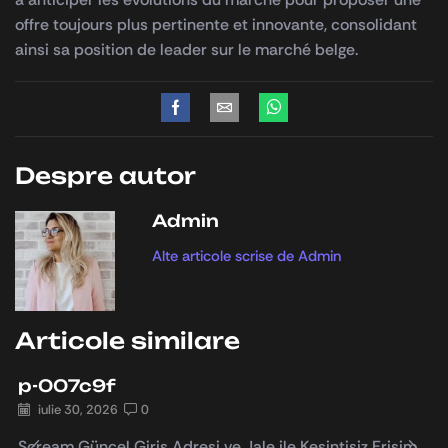
offre toujours plus pertinente et innovante, consolidant
ainsi sa position de leader sur le marché belge.
Despre autor
Admin
Alte articole scrise de Admin
Articole similare
p-007c9f
iulie 30, 2026
0
Scream Güncel Giriş Adresi ve Jale ile Kesintisiz Erişim