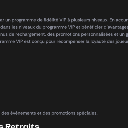
par un programme de fidélité VIP à plusieurs niveaux. En acc
r dans les niveaux du programme VIP et bénéficier d'avantages
nus de rechargement, des promotions personnalisées et un g
gramme VIP est conçu pour récompenser la loyauté des joueur
ès à des événements et des promotions spéciales.
s Retraits