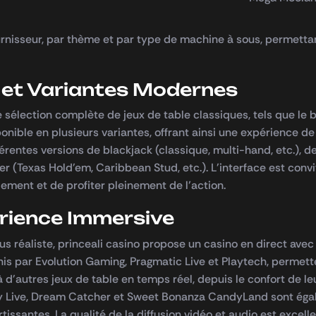
fournisseur, par thème et par type de machine à sous, permetta
s et Variantes Modernes
sélection complète de jeux de table classiques, tels que le b
ponible en plusieurs variantes, offrant ainsi une expérience d
férentes versions de blackjack (classique, multi-hand, etc.), d
r (Texas Hold'em, Caribbean Stud, etc.). L'interface est convi
lement et de profiter pleinement de l’action.
érience Immersive
s réaliste, princeali casino propose un casino en direct avec
rnis par Evolution Gaming, Pragmatic Live et Playtech, permet
à d'autres jeux de table en temps réel, depuis le confort de le
ly Live, Dream Catcher et Sweet Bonanza CandyLand sont ég
issantes. La qualité de la diffusion vidéo et audio est excelle