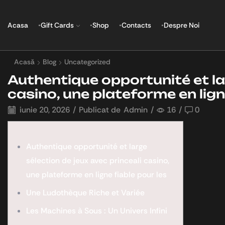
Acasa
Gift Cards
Shop
Contacts
Despre Noi
Acasă
Blog
Uncategorized
Authentique opportunité et lar
casino, une plateforme en lign
iunie 20, 2026
/
Publicat de
Admin
/
16
/
0
Authentique opportunité et large
sélection de jeux avec princeali casino,
une plateforme en ligne fiable pour les
Une Ludothèque Riche et Variée
Les Machines à Sous : Un Univers Infini