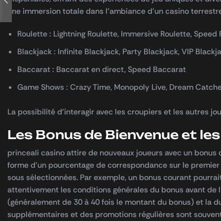
une immersion totale dans l'ambiance d'un casino terrestre
Roulette : Lightning Roulette, Immersive Roulette, Speed 
Blackjack : Infinite Blackjack, Party Blackjack, VIP Blackj
Baccarat : Baccarat en direct, Speed Baccarat
Game Shows : Crazy Time, Monopoly Live, Dream Catch
La possibilité d'interagir avec les croupiers et les autres j
Les Bonus de Bienvenue et le
princeali casino attire de nouveaux joueurs avec un bonus
forme d'un pourcentage de correspondance sur le premier 
sous sélectionnées. Par exemple, un bonus courant pourrait 
attentivement les conditions générales du bonus avant de 
(généralement de 30 à 40 fois le montant du bonus) et la d
supplémentaires et des promotions régulières sont souvent