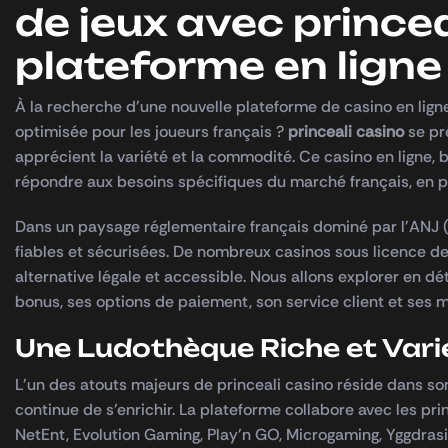
de jeux avec princea
plateforme en ligne 
À la recherche d'une nouvelle plateforme de casino en ligne
optimisée pour les joueurs français ?
princeali casino
se pr
apprécient la variété et la commodité. Ce casino en ligne,
répondre aux besoins spécifiques du marché français, en pr
Dans un paysage réglementaire français dominé par l'ANJ (Au
fiables et sécurisées. De nombreux casinos sous licence d
alternative légale et accessible. Nous allons explorer en dé
bonus, ses options de paiement, son service client et ses 
Une Ludothèque Riche et Vari
L'un des atouts majeurs de princeali casino réside dans so
continue de s’enrichir. La plateforme collabore avec les prin
NetEnt, Evolution Gaming, Play'n GO, Microgaming, Yggdrasil