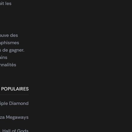
it les
rouve des
raphismes
s de gagner.
ains
nnalités
 POPULAIRES
Triple Diamond
anza Megaways
 Hall of Gods