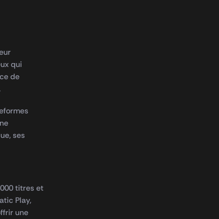
teur
ux qui
rce de
.
teformes
une
que, ses
000 titres et
atic Play,
ffrir une