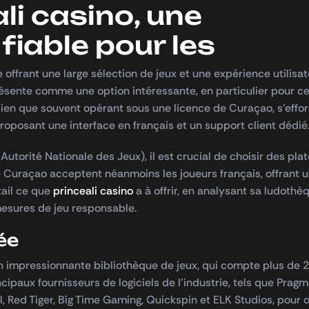
li casino, une
fiable pour les
 offrant une large sélection de jeux et une expérience utilisa
ésente comme une option intéressante, en particulier pour ce
 bien que souvent opérant sous une licence de Curaçao, s’effo
oposant une interface en français et un support client dédié
torité Nationale des Jeux), il est crucial de choisir des pla
e Curaçao acceptent néanmoins les joueurs français, offrant 
tail ce que
princeali casino
a à offrir, en analysant sa ludothè
mesures de jeu responsable.
ée
n impressionnante bibliothèque de jeux, qui compte plus de 2
cipaux fournisseurs de logiciels de l'industrie, tels que Pragm
, Red Tiger, Big Time Gaming, Quickspin et ELK Studios, pour o