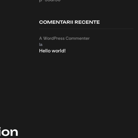
COMENTARII RECENTE
A WordPress Commenter
la
Hello world!
ion