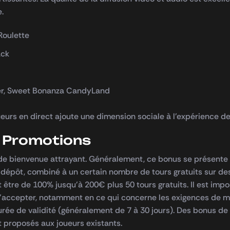
.
Roulette
ack
er, Sweet Bonanza CandyLand
oueurs en direct ajoute une dimension sociale à l'expérience de
s Promotions
 de bienvenue attrayant. Généralement, ce bonus se présente 
dépôt, combiné à un certain nombre de tours gratuits sur d
être de 100% jusqu'à 200€ plus 50 tours gratuits. Il est impor
l'accepter, notamment en ce qui concerne les exigences de m
urée de validité (généralement de 7 à 30 jours). Des bonus de
 proposés aux joueurs existants.