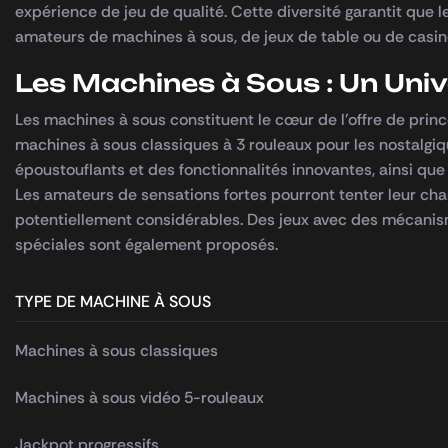
expérience de jeu de qualité. Cette diversité garantit que l
amateurs de machines à sous, de jeux de table ou de casino
Les Machines à Sous : Un Unive
Les machines à sous constituent le cœur de l'offre de princ
machines à sous classiques à 3 rouleaux pour les nostalg
époustouflants et des fonctionnalités innovantes, ainsi qu
Les amateurs de sensations fortes pourront tenter leur cha
potentiellement considérables. Des jeux avec des mécanis
spéciales sont également proposés.
TYPE DE MACHINE À SOUS
Machines à sous classiques
Machines à sous vidéo 5-rouleaux
Jackpot progressifs