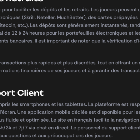
our faciliter les dépôts et les retraits. Les joueurs peuvent u
troniques (Skrill, Neteller, MuchBetter), des cartes prépayées
tecoin, etc.). Les dépôts sont généralement instantanés, tand
i de 12 à 24 heures pour les portefeuilles électroniques et le
ts bancaires. Il est important de noter que la vérification d'
ansactions plus rapides et plus discrètes, tout en offrant un
ormations financières de ses joueurs et à garantir des transac
ort Client
ompris les smartphones et les tablettes. La plateforme est resp
 l'écran. Une application mobile dédiée est disponible pour les
 fluide et optimisée. Le site en français facilite la navigation
h/24 et 7j/7 via chat en direct. Le personnel du support clien
 aux questions et aux préoccupations des joueurs.