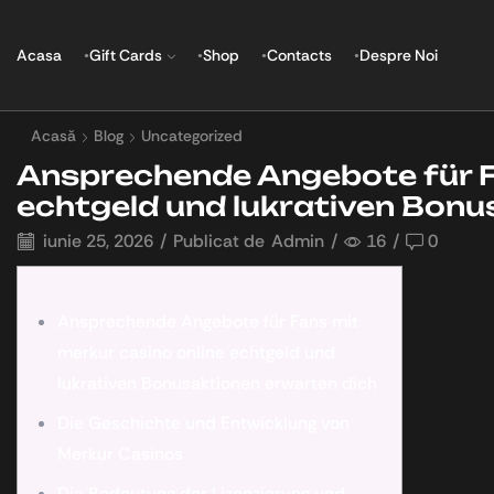
Acasa
Gift Cards
Shop
Contacts
Despre Noi
Acasă
Blog
Uncategorized
Ansprechende Angebote für F
echtgeld und lukrativen Bonu
iunie 25, 2026
/
Publicat de
Admin
/
16
/
0
Ansprechende Angebote für Fans mit
merkur casino online echtgeld und
lukrativen Bonusaktionen erwarten dich
Die Geschichte und Entwicklung von
Merkur Casinos
Die Bedeutung der Lizenzierung und