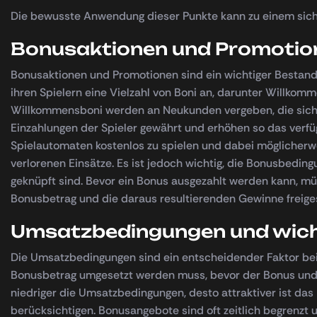
Die bewusste Anwendung dieser Punkte kann zu einem sicher
Bonusaktionen und Promotion
Bonusaktionen und Promotionen sind ein wichtiger Bestandte
ihren Spielern eine Vielzahl von Boni an, darunter Willkom
Willkommensboni werden an Neukunden vergeben, die sich e
Einzahlungen der Spieler gewährt und erhöhen so das verfüg
Spielautomaten kostenlos zu spielen und dabei möglicherwe
verlorenen Einsätze. Es ist jedoch wichtig, die Bonusbedin
geknüpft sind. Bevor ein Bonus ausgezahlt werden kann, mü
Bonusbetrag und die daraus resultierenden Gewinne freige
Umsatzbedingungen und wich
Die Umsatzbedingungen sind ein entscheidender Faktor bei
Bonusbetrag umgesetzt werden muss, bevor der Bonus und 
niedriger die Umsatzbedingungen, desto attraktiver ist das 
berücksichtigen. Bonusangebote sind oft zeitlich begrenzt