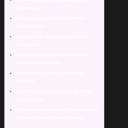
Regulierung
Die beliebtesten Spiele im Merkur
Casino Online
Strategien für Spielautomaten und
Tischspiele
Bonusaktionen und Promotionen im
Merkur Casino Online
Umsatzbedingungen und wichtige
Hinweise
Sicherheit und Datenschutz im Merkur
Casino Online
Zukunftsperspektiven und Innovationen
im Bereich Merkur Casino Online