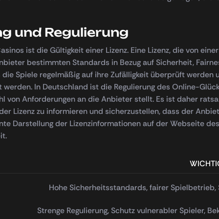
ng und Regulierung
nos ist die Gültigkeit einer Lizenz. Eine Lizenz, die von ein
Anbieter bestimmten Standards in Bezug auf Sicherheit, Fairn
ss die Spiele regelmäßig auf ihre Zufälligkeit überprüft werden
 werden. In Deutschland ist die Regulierung des Online-Glück
l von Anforderungen an die Anbieter stellt. Es ist daher ratsa
er Lizenz zu informieren und sicherzustellen, dass der Anbiet
nte Darstellung der Lizenzinformationen auf der Webseite des
t.
WICHTI
Hohe Sicherheitsstandards, fairer Spielbetrieb,
Strenge Regulierung, Schutz vulnerabler Spieler, 