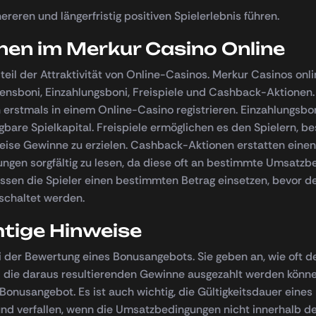
eren und längerfristig positiven Spielerlebnis führen.
en im Merkur Casino Online
il der Attraktivität von Online-Casinos. Merkur Casinos onli
mensboni, Einzahlungsboni, Freispiele und Cashback-Aktionen.
rstmals in einem Online-Casino registrieren. Einzahlungsbo
bare Spielkapital. Freispiele ermöglichen es den Spielern, b
ise Gewinne zu erzielen. Cashback-Aktionen erstatten einen 
gungen sorgfältig zu lesen, da diese oft an bestimmte Umsatz
ssen die Spieler einen bestimmten Betrag einsetzen, bevor d
schaltet werden.
tige Hinweise
 der Bewertung eines Bonusangebots. Sie geben an, wie oft d
die daraus resultierenden Gewinne ausgezahlt werden könne
Bonusangebot. Es ist auch wichtig, die Gültigkeitsdauer eines
 und verfallen, wenn die Umsatzbedingungen nicht innerhalb d