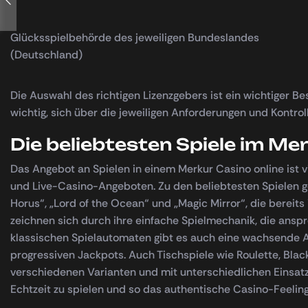
Glücksspielbehörde des jeweiligen Bundeslandes
(Deutschland)
Die Auswahl des richtigen Lizenzgebers ist ein wichtiger Bes
wichtig, sich über die jeweiligen Anforderungen und Kontr
Die beliebtesten Spiele im Me
Das Angebot an Spielen in einem Merkur Casino online ist vi
und Live-Casino-Angeboten. Zu den beliebtesten Spielen g
Horus“, „Lord of the Ocean“ und „Magic Mirror“, die bereits
zeichnen sich durch ihre einfache Spielmechanik, die an
klassischen Spielautomaten gibt es auch eine wachsende 
progressiven Jackpots. Auch Tischspiele wie Roulette, Black
verschiedenen Varianten und mit unterschiedlichen Einsatzl
Echtzeit zu spielen und so das authentische Casino-Feelin