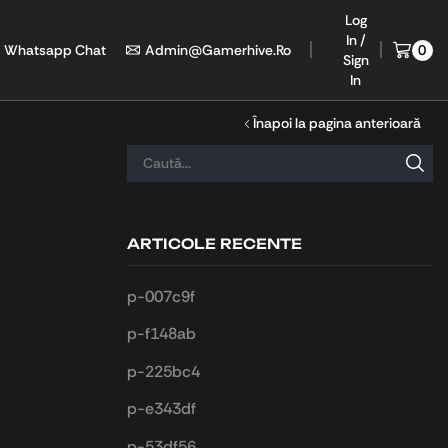
Log
In /
Whatsapp Chat
Admin@gamerhive.ro
0
Sign
In
Înapoi la pagina anterioară
ARTICOLE RECENTE
p-007c9f
p-f148ab
p-225bc4
p-e343df
p-53df56