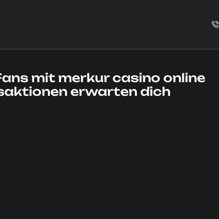
ans mit merkur casino online
saktionen erwarten dich