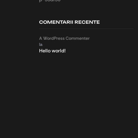
COMENTARII RECENTE
A WordPress Commenter
la
Hello world!