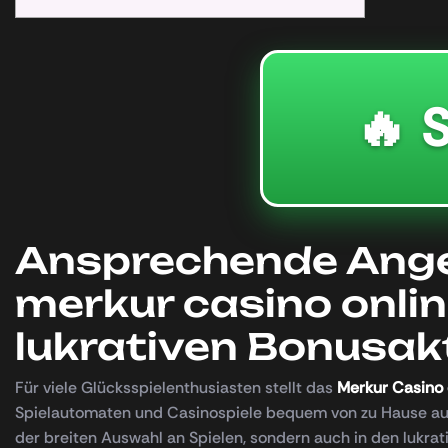
🔥 S
Ansprechende Ange
merkur casino onli
lukrativen Bonusak
Für viele Glücksspielenthusiasten stellt das
Merkur Casino 
Spielautomaten und Casinospiele bequem von zu Hause aus z
der breiten Auswahl an Spielen, sondern auch in den lukrat