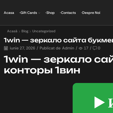
Acasa
Gift Cards
Shop
Contacts
Despre Noi
Acasă
Blog
Uncategorized
1win — зеркало сайта букме
iunie 27, 2026
/
Publicat de
Admin
/
17
/
0
1win — зеркало са
конторы 1вин
▶️