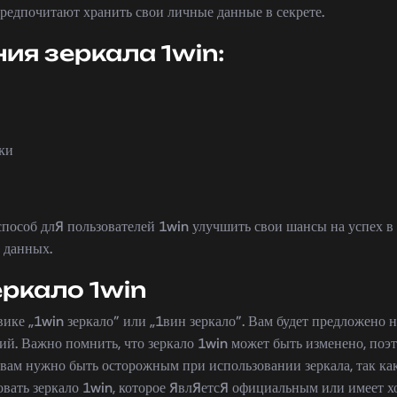
редпочитают хранить свои личные данные в секрете.
я зеркала 1win:
вки
способ для пользователей 1win улучшить свои шансы на успех в 
 данных.
еркало 1win
вике „1win зеркало” или „1вин зеркало”. Вам будет предложено 
ий. Важно помнить, что зеркало 1win может быть изменено, поэ
 вам нужно быть осторожным при использовании зеркала, так ка
овать зеркало 1win, которое является официальным или имеет 