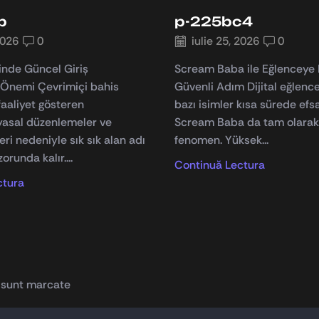
b
p-225bc4
2026
0
iulie 25, 2026
0
rinde Güncel Giriş
Scream Baba ile Eğlenceye H
 Önemi Çevrimiçi bahis
Güvenli Adım Dijital eğlen
aaliyet gösteren
bazı isimler kısa sürede efsa
 yasal düzenlemeler ve
Scream Baba da tam olarak 
eri nedeniyle sık sık alan adı
fenomen. Yüksek...
orunda kalır....
Continuă Lectura
ctura
i sunt marcate