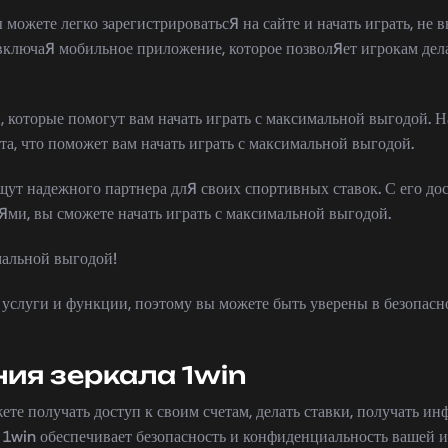
можете легко зарегистрироваться на сайте и начать играть, не 
включая мобильное приложение, которое позволяет игрокам дела
, которые помогут вам начать играть с максимальной выгодой. 
а, что поможет вам начать играть с максимальной выгодой.
щут надежного партнера для своих спортивных ставок. С его до
ями, вы сможете начать играть с максимальной выгодой.
мальной выгодой!
 услуги и функции, поэтому вы можете быть уверены в безопасн
ия зеркала 1win
те получать доступ к своим счетам, делать ставки, получать и
ало 1win обеспечивает безопасность и конфиденциальность вашей