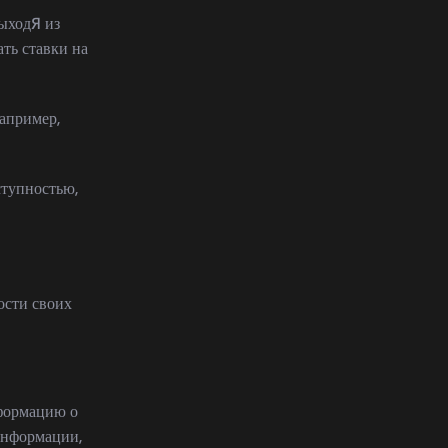
выходя из
ть ставки на
Например,
ступностью,
ости своих
нформацию о
 информации,