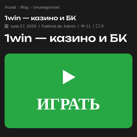
Acasă
Blog
Uncategorized
1win — казино и БК
iunie 27, 2026
/
Publicat de
Admin
/
11
/
0
1win — казино и БК
▶️
ИГРАТЬ