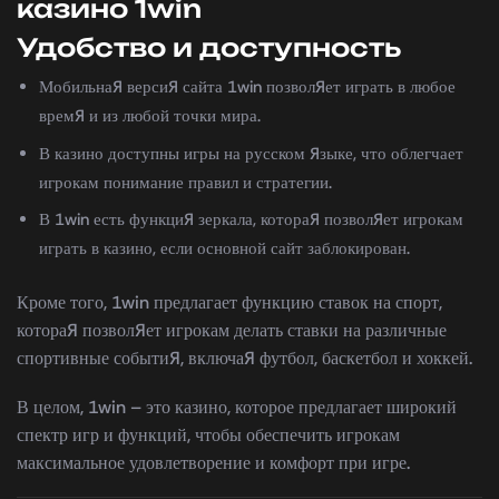
казино 1win
Удобство и доступность
Мобильная версия сайта 1win позволяет играть в любое
время и из любой точки мира.
В казино доступны игры на русском языке, что облегчает
игрокам понимание правил и стратегии.
В 1win есть функция зеркала, которая позволяет игрокам
играть в казино, если основной сайт заблокирован.
Кроме того, 1win предлагает функцию ставок на спорт,
которая позволяет игрокам делать ставки на различные
спортивные события, включая футбол, баскетбол и хоккей.
В целом, 1win – это казино, которое предлагает широкий
спектр игр и функций, чтобы обеспечить игрокам
максимальное удовлетворение и комфорт при игре.