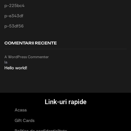
p-225bc4
p-e343df
p-53df56
COMENTARII RECENTE
A WordPress Commenter
la
Hello world!
Link-uri rapide
Acasa
Gift Cards
Politica de confidentialitate