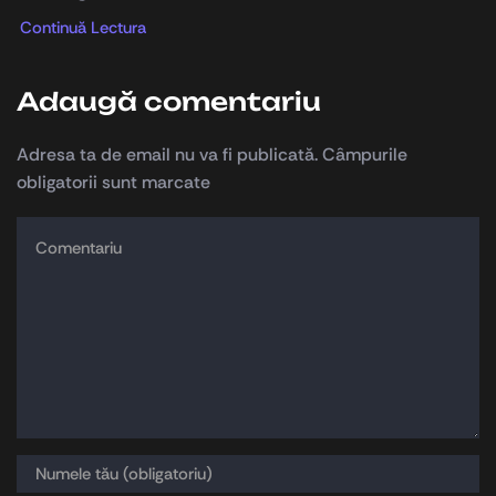
Continuă Lectura
Adaugă comentariu
Adresa ta de email nu va fi publicată. Câmpurile
obligatorii sunt marcate