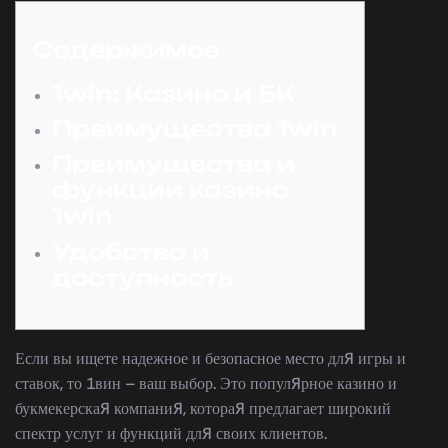
Содержимое
1win: Казино и БК
Преимущества 1win
Преимущества и
функции казино
1win
Удобство и
доступность
Если вы ищете надежное и безопасное место для игры и
ставок, то 1вин – ваш выбор. Это популярное казино и
букмекерская компания, которая предлагает широкий
спектр услуг и функций для своих клиентов.