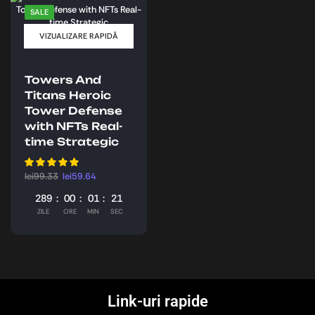
SALE
VIZUALIZARE RAPIDĂ
Towers And
Titans Heroic
Tower Defense
with NFTs Real-
time Strategic
lei
99.33
lei
59.64
289
00
01
21
ZILE
ORE
MIN
SEC
Link-uri rapide