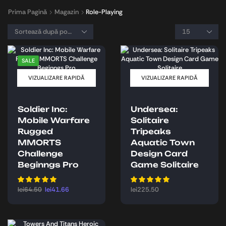
Prima Pagină
Magazin
Role-Playing
SALE
VIZUALIZARE RAPIDĂ
VIZUALIZARE RAPIDĂ
Soldier Inc:
Undersea:
Mobile Warfare
Solitaire
Rugged
Tripeaks
MMORTS
Aquatic Town
Challenge
Design Card
Beginngs Pro
Game Solitaire
lei
64.50
lei
41.66
lei
225.50