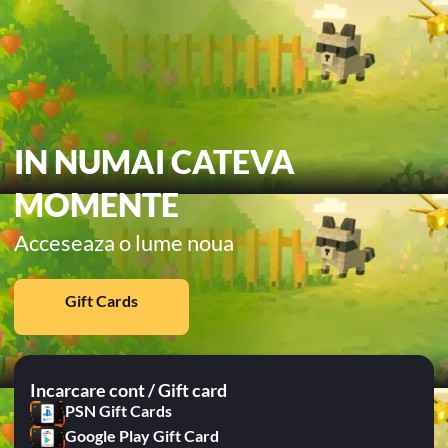
IN NUMAI CATEVA
MOMENTE
Acceseaza o lume noua
Gift Cards
Incarcare cont / Gift card
PSN Gift Cards
Google Play Gift Card