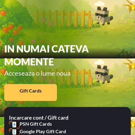
IN NUMAI CATEVA
MOMENTE
Acceseaza o lume noua
Gift Cards
Incarcare cont / Gift card
PSN Gift Cards
Google Play Gift Card