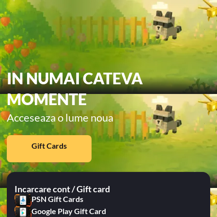
IN NUMAI CATEVA
MOMENTE
Acceseaza o lume noua
Gift Cards
Incarcare cont / Gift card
PSN Gift Cards
Google Play Gift Card