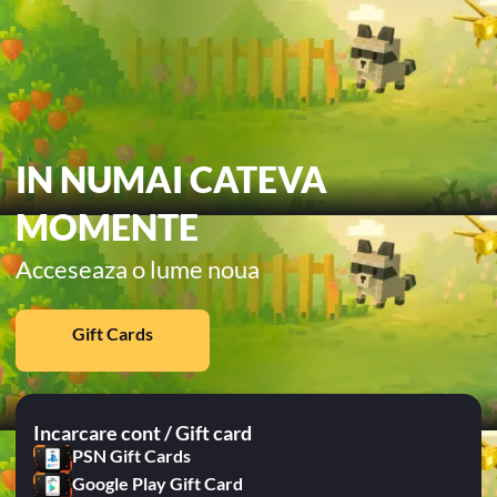
IN NUMAI CATEVA
MOMENTE
Acceseaza o lume noua
Gift Cards
Incarcare cont / Gift card
PSN Gift Cards
Google Play Gift Card