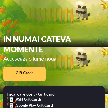
IN NUMAI CATEVA
MOMENTE
Acceseaza o lume noua
Gift Cards
Incarcare cont / Gift card
PSN Gift Cards
Google Play Gift Card