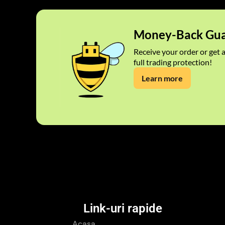
Money-Back Gua
Receive your order or get a
full trading protection!
Learn more
Link-uri rapide
Acasa