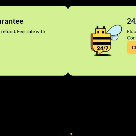
rantee
24
 refund. Feel safe with
Eldo
Cont
C