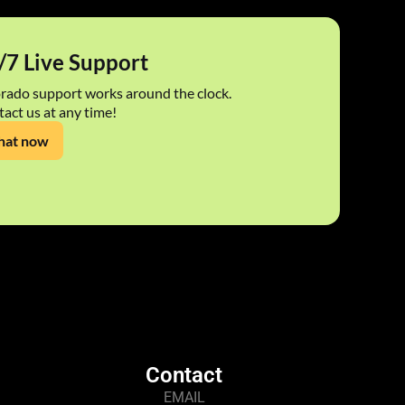
/7 Live Support
rado support works around the clock.
act us at any time!
hat now
Contact
EMAIL