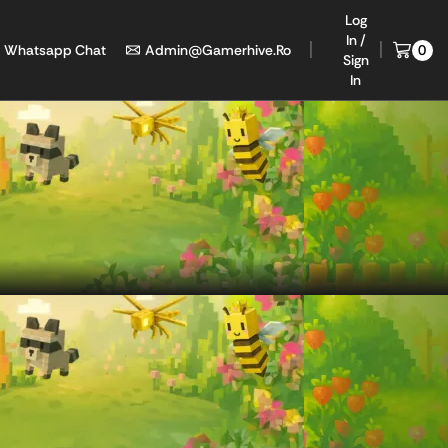
Log
In /
Whatsapp Chat
Admin@gamerhive.ro
0
Sign
In