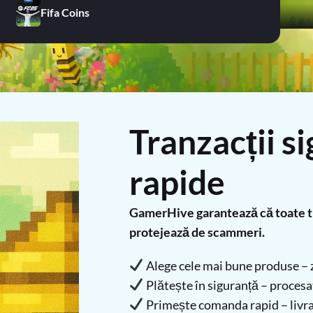
Fifa Coins
Tranzacții si
rapide
GamerHive garantează că toate tra
protejează de scammeri.
Alege cele mai bune produse – z
Plătește în siguranță – procesato
Primește comanda rapid – livra