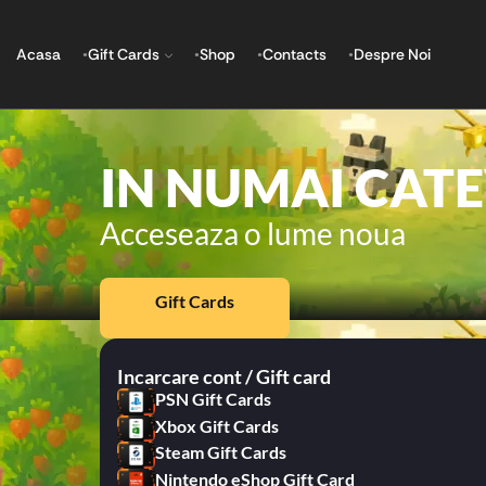
Acasa
Gift Cards
Shop
Contacts
Despre Noi
IN NUMAI CAT
Acceseaza o lume noua
Gift Cards
Incarcare cont / Gift card
PSN Gift Cards
Xbox Gift Cards
Steam Gift Cards
Nintendo eShop Gift Card