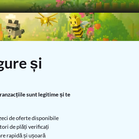
gure și
nzacțiile sunt legitime și te
eci de oferte disponibile
ri de plăți verificați
re rapidă și ușoară