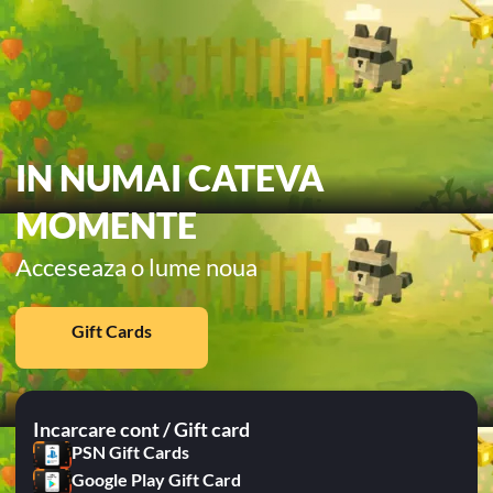
IN NUMAI CATEVA
MOMENTE
Acceseaza o lume noua
Gift Cards
Incarcare cont / Gift card
PSN Gift Cards
Google Play Gift Card