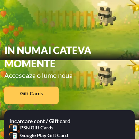
IN NUMAI CATEVA
MOMENTE
Acceseaza o lume noua
Gift Cards
Incarcare cont / Gift card
PSN Gift Cards
Google Play Gift Card