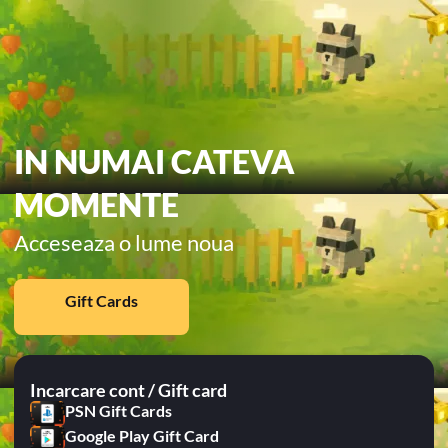
IN NUMAI CATEVA
MOMENTE
Acceseaza o lume noua
Gift Cards
Incarcare cont / Gift card
PSN Gift Cards
Google Play Gift Card