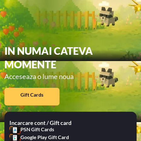
IN NUMAI CATEVA
MOMENTE
Acceseaza o lume noua
Gift Cards
Incarcare cont / Gift card
PSN Gift Cards
Google Play Gift Card