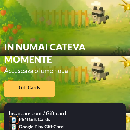
IN NUMAI CATEVA
MOMENTE
Acceseaza o lume noua
Gift Cards
Incarcare cont / Gift card
PSN Gift Cards
Google Play Gift Card