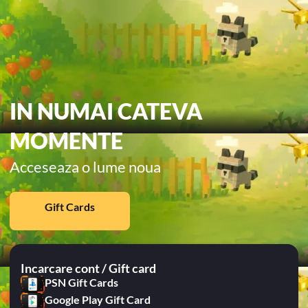
IN NUMAI CATEVA
MOMENTE
Acceseaza o lume noua
Gift Cards
Incarcare cont / Gift card
PSN Gift Cards
Google Play Gift Card