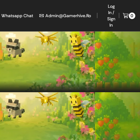
Log
In /
Whatsapp Chat
Admin@gamerhive.ro
0
Sign
In