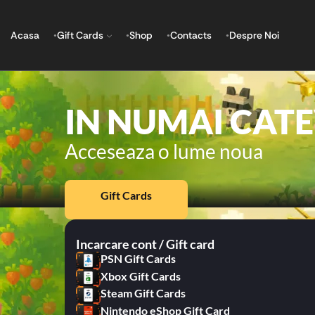
Acasa
Gift Cards
Shop
Contacts
Despre Noi
IN NUMAI CAT
Acceseaza o lume noua
Gift Cards
Incarcare cont / Gift card
PSN Gift Cards
Xbox Gift Cards
Steam Gift Cards
Nintendo eShop Gift Card