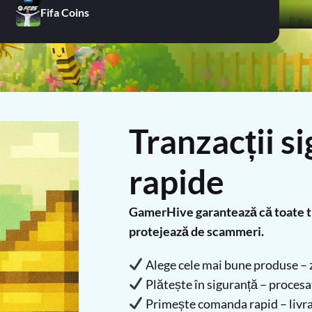
Fifa Coins
Tranzacții si
rapide
GamerHive garantează că toate tra
protejează de scammeri.
Alege cele mai bune produse – z
Plătește în siguranță – procesato
Primește comanda rapid – livra