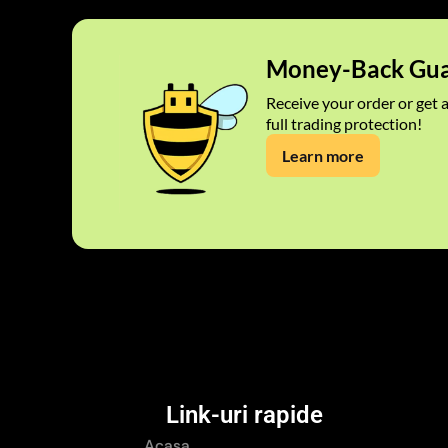
Money-Back Gua
Receive your order or get a
full trading protection!
Learn more
Link-uri rapide
Acasa