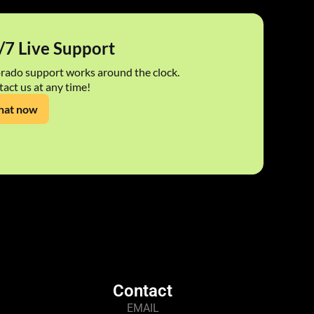
/7 Live Support
rado support works around the clock.
act us at any time!
hat now
Contact
EMAIL