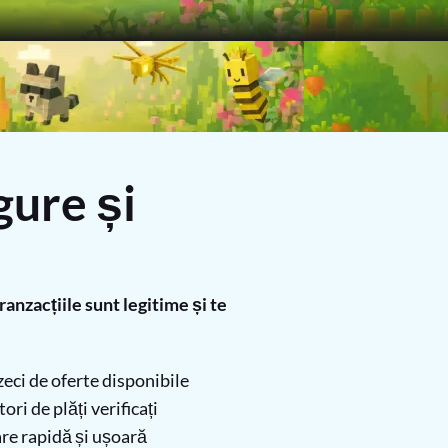
gure și
nzacțiile sunt legitime și te
eci de oferte disponibile
ri de plăți verificați
re rapidă și ușoară