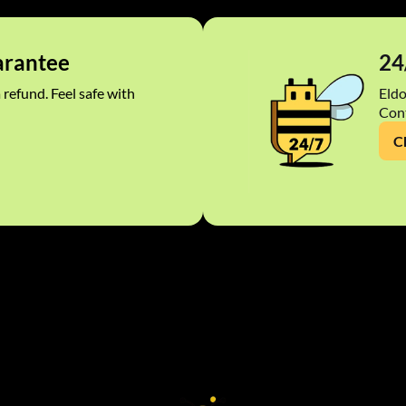
rantee
24
 refund. Feel safe with
Eldo
Cont
C