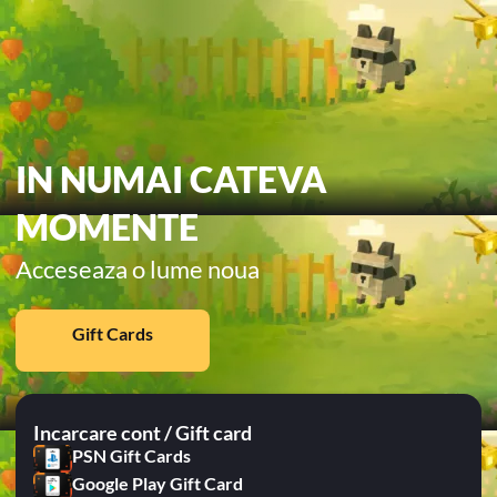
IN NUMAI CATEVA
MOMENTE
Acceseaza o lume noua
Gift Cards
Incarcare cont / Gift card
PSN Gift Cards
Google Play Gift Card