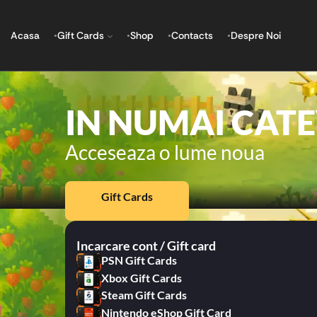
Acasa
Gift Cards
Shop
Contacts
Despre Noi
IN NUMAI CAT
Acceseaza o lume noua
Gift Cards
Incarcare cont / Gift card
PSN Gift Cards
Xbox Gift Cards
Steam Gift Cards
Nintendo eShop Gift Card