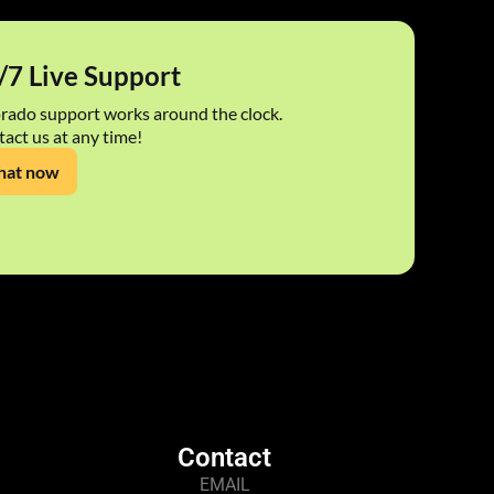
/7 Live Support
rado support works around the clock.
act us at any time!
hat now
Contact
EMAIL