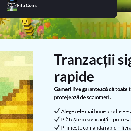
Fifa Coins
Tranzacții si
rapide
GamerHive garantează că toate tra
protejează de scammeri.
Alege cele mai bune produse – z
Plătește în siguranță – procesato
Primește comanda rapid – livra