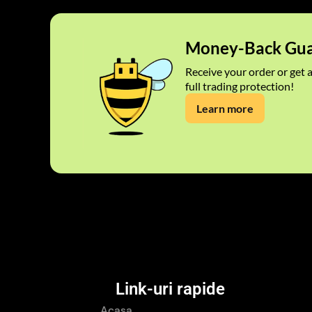
Money-Back Gua
Receive your order or get a
full trading protection!
Learn more
Link-uri rapide
Acasa