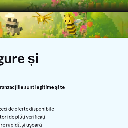
gure și
nzacțiile sunt legitime și te
eci de oferte disponibile
ri de plăți verificați
re rapidă și ușoară