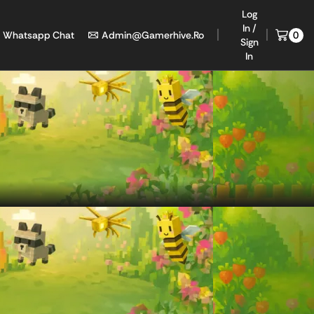
Log
In /
Whatsapp Chat
Admin@gamerhive.ro
0
Sign
In