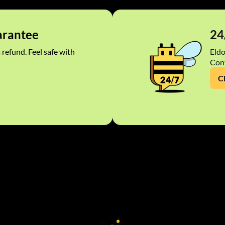
rantee
24
 refund. Feel safe with
Eldo
Cont
C