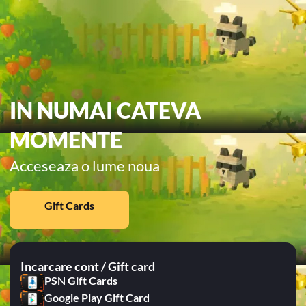
IN NUMAI CATEVA
MOMENTE
Acceseaza o lume noua
Gift Cards
Incarcare cont / Gift card
PSN Gift Cards
Google Play Gift Card