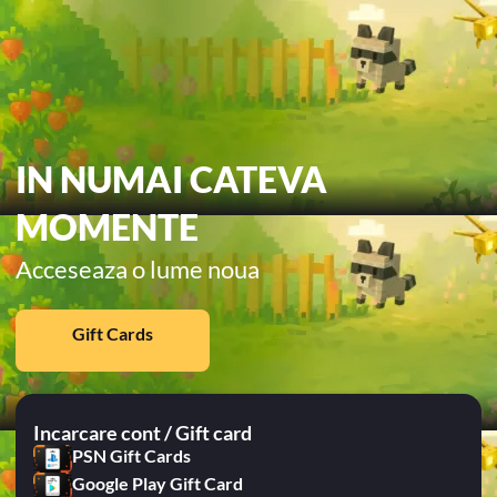
IN NUMAI CATEVA
MOMENTE
Acceseaza o lume noua
Gift Cards
Incarcare cont / Gift card
PSN Gift Cards
Google Play Gift Card