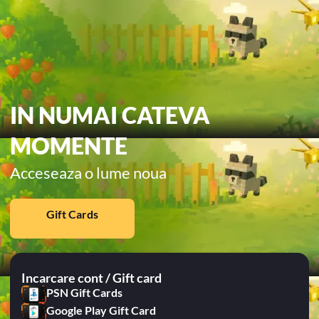
IN NUMAI CATEVA
MOMENTE
Acceseaza o lume noua
Gift Cards
Incarcare cont / Gift card
PSN Gift Cards
Google Play Gift Card