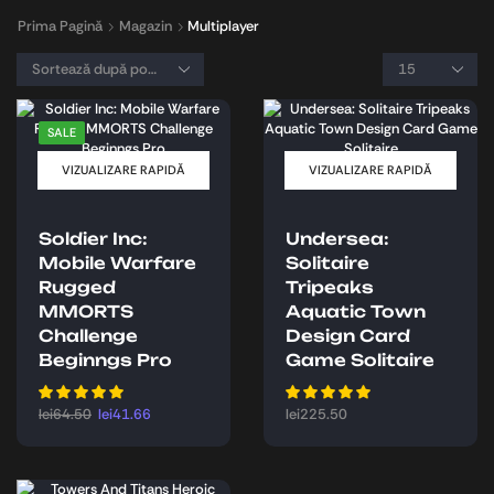
Prima Pagină
Magazin
Multiplayer
SALE
VIZUALIZARE RAPIDĂ
VIZUALIZARE RAPIDĂ
Soldier Inc:
Undersea:
Mobile Warfare
Solitaire
Rugged
Tripeaks
MMORTS
Aquatic Town
Challenge
Design Card
Beginngs Pro
Game Solitaire
lei
64.50
lei
41.66
lei
225.50