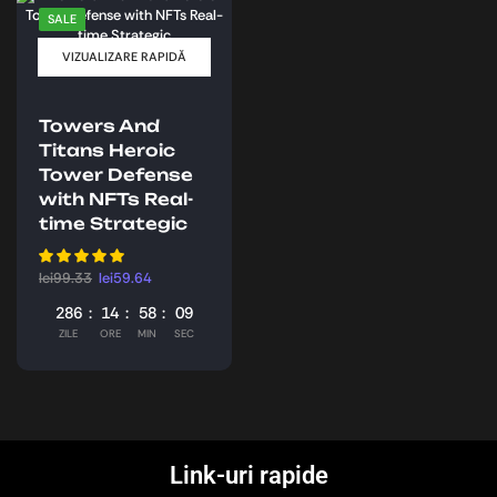
SALE
VIZUALIZARE RAPIDĂ
Towers And
Titans Heroic
Tower Defense
with NFTs Real-
time Strategic
lei
99.33
lei
59.64
286
14
58
08
ZILE
ORE
MIN
SEC
Link-uri rapide